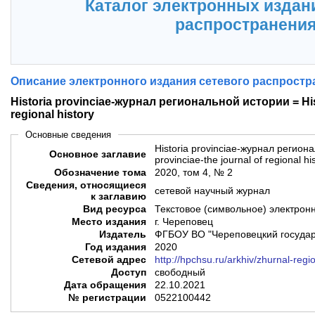
Каталог электронных издан
распространени
Описание электронного издания сетевого распростр
Historia provinciae-журнал региональной истории = Hist
regional history
Основные сведения
Historia provinciae-журнал региона
Основное заглавие
provinciae-the journal of regional hi
Обозначение тома
2020, том 4, № 2
Сведения, относящиеся
сетевой научный журнал
к заглавию
Вид ресурса
Текстовое (символьное) электрон
Место издания
г. Череповец
Издатель
ФГБОУ ВО "Череповецкий государ
Год издания
2020
Сетевой адрес
http://hpchsu.ru/arkhiv/zhurnal-region
Доступ
свободный
Дата обращения
22.10.2021
№ регистрации
0522100442