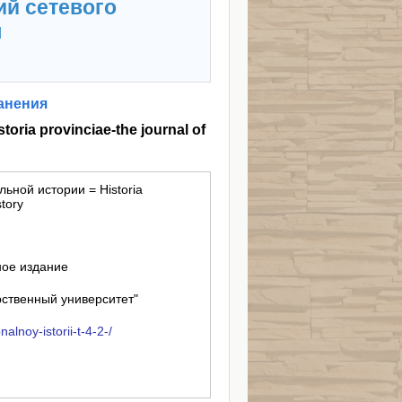
ий сетевого
я
анения
oria provinciae-the journal of
льной истории = Historia
story
ное издание
ственный университет"
alnoy-istorii-t-4-2-/