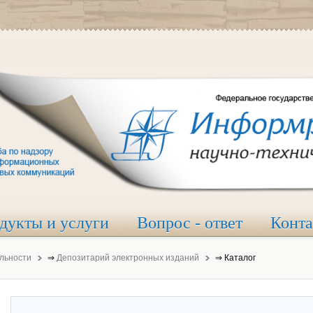
дукты и услуги
Вопрос - ответ
Конт
льности
⇒
Депозитарий электронных изданий
⇒
Каталог