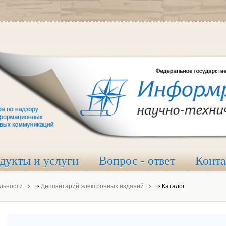
дукты и услуги
Вопрос - ответ
Конт
льности
⇒
Депозитарий электронных изданий
⇒
Каталог