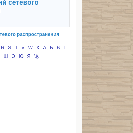
ий сетевого
я
тевого распространения
R
S
T
V
W
X
А
Б
В
Г
Ч
Ш
Э
Ю
Я
论