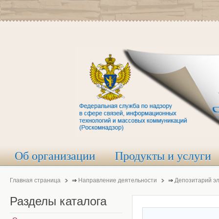
Об организации
Продукты и услуги
Главная страница
⇒
Направление деятельности
⇒
Депозитарий э
Разделы
каталога