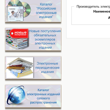
Производитель электр
Наимено