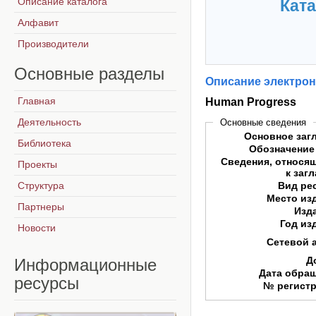
Описание каталога
Ката
Алфавит
Производители
Основные
разделы
Описание электрон
Главная
Human Progress
Деятельность
Основные сведения
Основное заг
Библиотека
Обозначение
Сведения, относя
Проекты
к заг
Структура
Вид ре
Место из
Партнеры
Изд
Год из
Новости
Сетевой 
Д
Информационные
Дата обра
ресурсы
№ регист