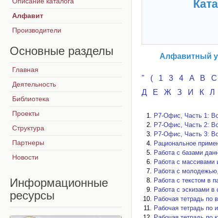
Описание каталога
Ката
Алфавит
Производители
Основные
разделы
Алфавитный ук
Главная
"
(
1
3
4
A
B
Деятельность
Д
Е
Ж
З
И
К
Л
Библиотека
Проекты
Р7-Офис, Часть 1: Во
Р7-Офис, Часть 2: Во
Структура
Р7-Офис, Часть 3: Во
Партнеры
Рaциональное примен
Работа с базами данн
Новости
Работа с массивами и
Работа с молодежью, 
Информационные
Работа с текстом в па
Работа с эскизами в 
ресурсы
Рабочая тетрадь по в
Рабочая тетрадь по 
Рабочая тетрадь по 