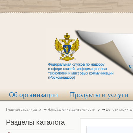
Об организации
Продукты и услуги
Главная страница
⇒
Направление деятельности
⇒
Депозитарий э
Разделы
каталога