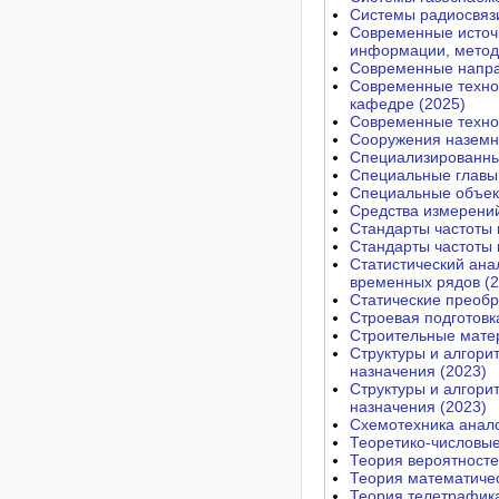
Системы радиосвязи
Современные источн
информации, методы
Современные направ
Современные технол
кафедре (2025)
Современные техно
Сооружения наземн
Специализированны
Специальные главы 
Специальные объек
Средства измерений
Стандарты частоты 
Стандарты частоты 
Статистический ана
временных рядов (2
Статические преобр
Строевая подготовк
Строительные матер
Структуры и алгори
назначения (2023)
Структуры и алгори
назначения (2023)
Схемотехника анало
Теоретико-числовые
Теория вероятносте
Теория математичес
Теория телетрафика