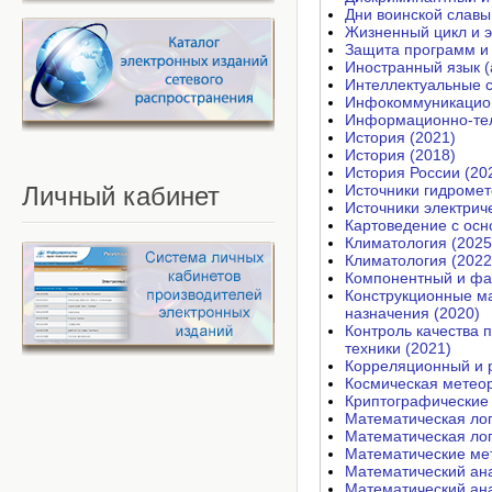
Дни воинской славы
Жизненный цикл и э
Защита программ и 
Иностранный язык (
Интеллектуальные 
Инфокоммуникацион
Информационно-тел
История (2021)
История (2018)
История России (20
Личный
кабинет
Источники гидромет
Источники электрич
Картоведение с осн
Климатология (2025
Климатология (2022
Компонентный и фа
Конструкционные ма
назначения (2020)
Контроль качества 
техники (2021)
Корреляционный и 
Космическая метеор
Криптографические
Математическая лог
Математическая лог
Математические мет
Математический ан
Математический ан