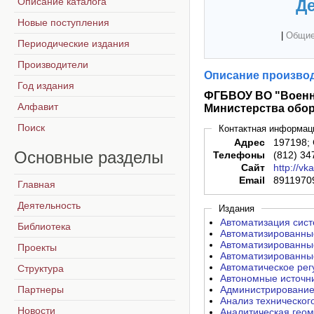
Описание каталога
Де
Новые поступления
|
Общие
Периодические издания
Производители
Описание производ
Год издания
ФГБВОУ ВО "Военно
Алфавит
Министерства обо
Поиск
Контактная информац
Адрес
197198; 
Основные
разделы
Телефоны
(812) 34
Сайт
http://vka
Email
89119709
Главная
Деятельность
Издания
Автоматизация сист
Библиотека
Автоматизированные
Автоматизированные
Проекты
Автоматизированные
Автоматическое рег
Структура
Автономные источни
Партнеры
Администрирование 
Анализ техническог
Новости
Аналитическая геом