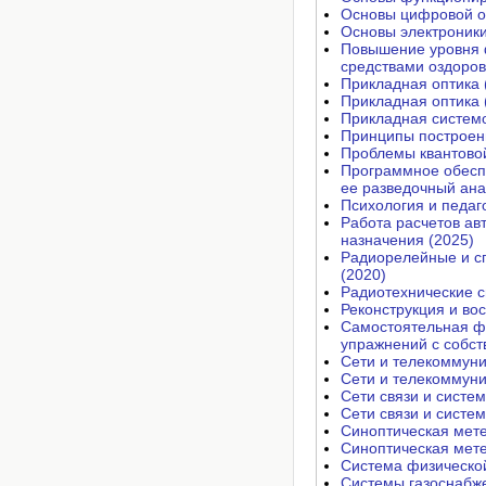
Основы цифровой о
Основы электроники
Повышение уровня 
средствами оздоров
Прикладная оптика 
Прикладная оптика 
Прикладная системо
Принципы построен
Проблемы квантовой
Программное обесп
ее разведочный ана
Психология и педаг
Работа расчетов ав
назначения (2025)
Радиорелейные и с
(2020)
Радиотехнические с
Реконструкция и во
Самостоятельная фи
упражнений с собст
Сети и телекоммуни
Сети и телекоммуни
Сети связи и систе
Сети связи и систе
Синоптическая мете
Синоптическая мете
Система физической
Системы газоснабже