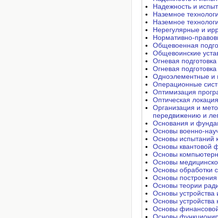
Надежность и испыт
Наземное технологи
Наземное технологи
Нерегулярные и ирр
Нормативно-правов
Общевоенная подго
Общевоинские уста
Огневая подготовка 
Огневая подготовка 
Одноэлементные и 
Операционные сист
Оптимизация прогр
Оптическая локация
Организация и мето
передвижению и лег
Основания и фунда
Основы военно-науч
Основы испытаний к
Основы квантовой ф
Основы компьютерно
Основы медицинског
Основы обработки с
Основы построения
Основы теории рад
Основы устройства 
Основы устройства 
Основы финансовой
Основы функционир