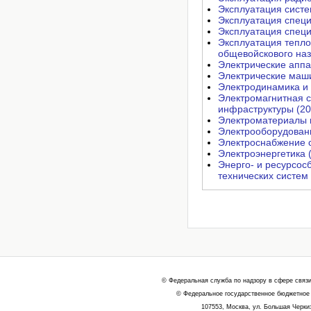
Эксплуатация систе
Эксплуатация специ
Эксплуатация специ
Эксплуатация тепло
общевойскового наз
Электрические аппа
Электрические маши
Электродинамика и 
Электромагнитная с
инфраструктуры (20
Электроматериалы и
Электрооборудовани
Электроснабжение с
Электроэнергетика 
Энерго- и ресурсос
технических систем 
© Федеральная служба по надзору в сфере связ
© Федеральное государственное бюджетное 
107553, Москва, ул. Большая Черкиз