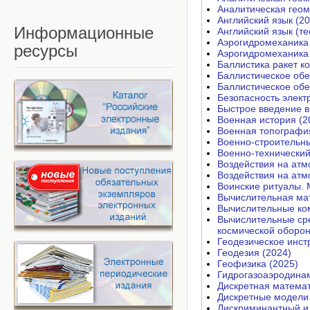
Аналитическая геом
Английский язык (20
Информационные
Английский язык (те
Аэрогидромеханика 
ресурсы
Аэрогидромеханика 
Баллистика ракет к
Баллистическое обе
Баллистическое обе
Безопасность элект
Быстрое введение в
Военная история (2
Военная топография
Военно-строительны
Военно-технический
Воздействия на атм
Воздействия на атм
Воинские ритуалы. 
Вычислительная мат
Вычислительные ком
Вычислительные сре
космической оборон
Геодезическое инст
Геодезия (2024)
Геофизика (2025)
Гидрогазоаэродинам
Дискретная математ
Дискретные модели 
Дискриминантный и