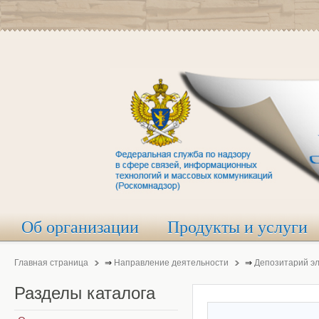
Об организации
Продукты и услуги
Главная страница
⇒
Направление деятельности
⇒
Депозитарий э
Разделы
каталога