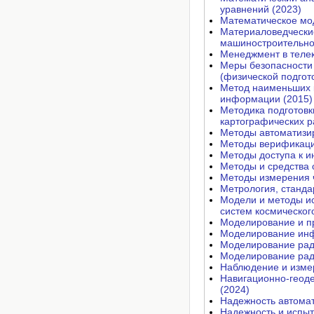
уравнений (2023)
Математическое мо
Материаловедческие
машиностроительног
Менеджмент в теле
Меры безопасности 
(физической подгото
Метод наименьших к
информации (2015)
Методика подготовк
картографических р
Методы автоматизир
Методы верификаци
Методы доступа к 
Методы и средства 
Методы измерения ч
Метрология, станда
Модели и методы и
систем космическог
Моделирование и пр
Моделирование инф
Моделирование рад
Моделирование рад
Наблюдение и измер
Навигационно-геоде
(2024)
Надежность автомат
Надежность и испыт