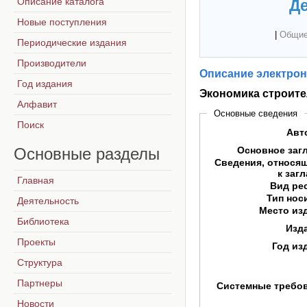
Описание каталога
Де
Новые поступления
|
Общие
Периодические издания
Производители
Описание электрон
Год издания
Экономика строите
Алфавит
Основные сведения
Поиск
Авт
Основные
разделы
Основное заг
Сведения, относя
к заг
Главная
Вид ре
Тип нос
Деятельность
Место из
Библиотека
Изд
Проекты
Год из
Структура
Партнеры
Системные требо
Новости