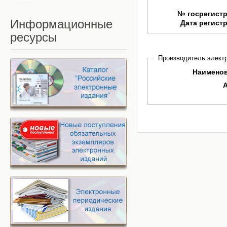
№ госрегист
Информационные
Дата регист
ресурсы
Производитель электр
Наимено