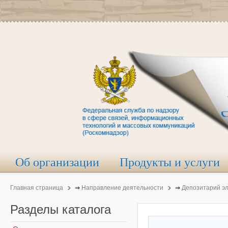
Об организации
Продукты и услуги
Главная страница
⇒
Направление деятельности
⇒
Депозитарий э
Разделы
каталога