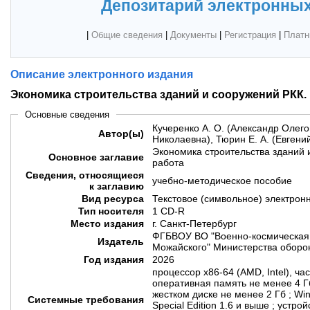
Депозитарий электронных
|
Общие сведения
|
Документы
|
Регистрация
|
Платн
Описание электронного издания
Экономика строительства зданий и сооружений РКК.
Основные сведения
Кучеренко А. О. (Александр Олего
Автор(ы)
Николаевна), Тюрин Е. А. (Евгени
Экономика строительства зданий 
Основное заглавие
работа
Сведения, относящиеся
учебно-методическое пособие
к заглавию
Вид ресурса
Текстовое (символьное) электрон
Тип носителя
1 CD-R
Место издания
г. Санкт-Петербург
ФГБВОУ ВО "Военно-космическая 
Издатель
Можайского" Министерства оборо
Год издания
2026
процессор х86-64 (AMD, Intel), ча
оперативная память не менее 4 Г
жестком диске не менее 2 Гб ; Win
Системные требования
Special Edition 1.6 и выше ; устро