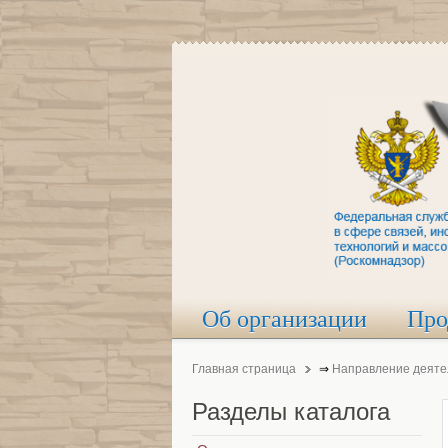
Об организации
Про
Главная страница
⇒
Направление деяте
Разделы
каталога