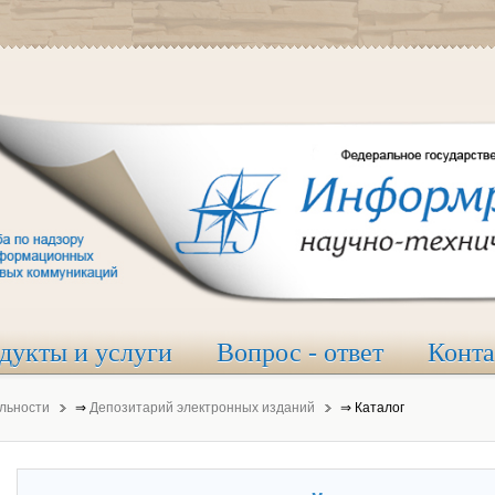
дукты и услуги
Вопрос - ответ
Конт
льности
⇒
Депозитарий электронных изданий
⇒
Каталог