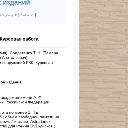
 изданий
ые услуги
|
Каталог
|
 Курсовая работа
вич), Солдатенко Т. Н. (Тамара
й Анатольевич)
и сооружений РКК. Курсовая
ное издание
академия имени А. Ф.
ны Российской Федерации
стота не менее 1 ГГц ;
б ; объем свободной памяти на
dows 7 и выше, Astra Linux
йство для чтения DVD-дисков ;