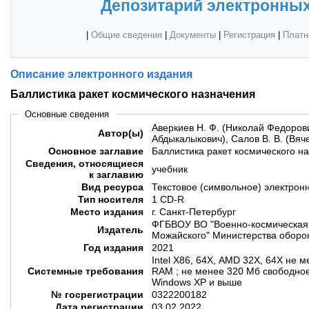
Депозитарий электронных
|
Общие сведения
|
Документы
|
Регистрация
|
Платн
Описание электронного издания
Баллистика ракет космического назначения
Основные сведения
Аверкиев Н. Ф. (Николай Федорови
Автор(ы)
Абдыкалыкович), Салов В. В. (Вяч
Основное заглавие
Баллистика ракет космического н
Сведения, относящиеся
учебник
к заглавию
Вид ресурса
Текстовое (символьное) электрон
Тип носителя
1 CD-R
Место издания
г. Санкт-Петербург
ФГБВОУ ВО "Военно-космическая 
Издатель
Можайского" Министерства оборо
Год издания
2021
Intel X86, 64X, AMD 32X, 64Х не 
Системные требования
RAM ; не менее 320 Мб свободное
Windows XP и выше
№ госрегистрации
0322200182
Дата регистрации
03.02.2022