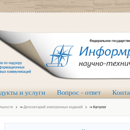
дукты и услуги
Вопрос - ответ
Конт
льности
⇒
Депозитарий электронных изданий
⇒
Каталог