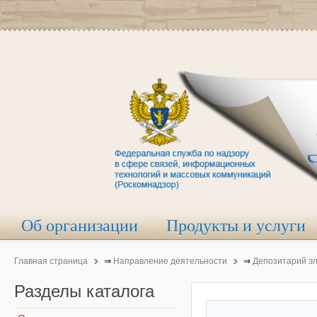
Об организации
Продукты и услуги
Главная страница
⇒
Направление деятельности
⇒
Депозитарий э
Разделы
каталога