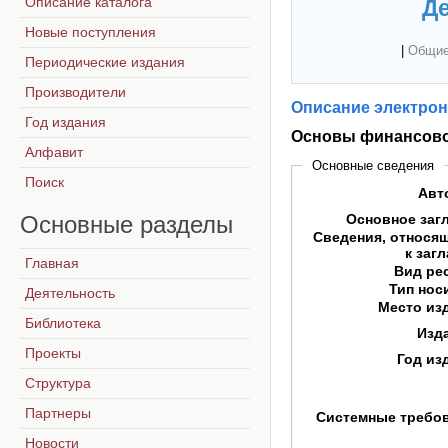
Описание каталога
Де
Новые поступления
|
Общие
Периодические издания
Производители
Описание электрон
Год издания
Основы финансово
Алфавит
Основные сведения
Поиск
Авт
Основные
разделы
Основное заг
Сведения, относя
к заг
Главная
Вид ре
Тип нос
Деятельность
Место из
Библиотека
Изд
Проекты
Год из
Структура
Партнеры
Системные требо
Новости