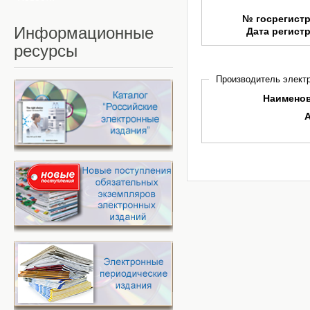
№ госрегист
Информационные
Дата регист
ресурсы
Производитель электр
Наимено