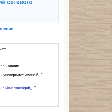
ий сетевого
я
анения
 Law
ное издание
 университет имени В. Г.
issue/viewIssue/4/pdf_17