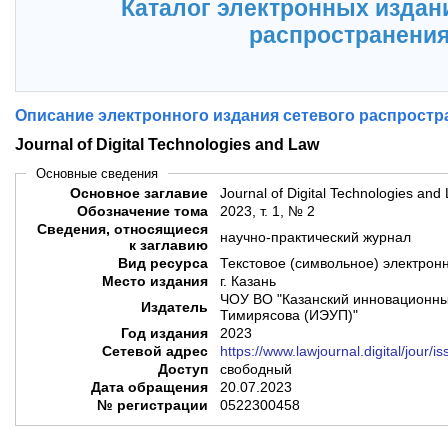
Каталог электронных издан
распространени
Описание электронного издания сетевого распростр
Journal of Digital Technologies and Law
Основные сведения
Основное заглавие
Journal of Digital Technologies and
Обозначение тома
2023, т. 1, № 2
Сведения, относящиеся
научно-практический журнал
к заглавию
Вид ресурса
Текстовое (символьное) электрон
Место издания
г. Казань
ЧОУ ВО "Казанский инновационный
Издатель
Тимирясова (ИЭУП)"
Год издания
2023
Сетевой адрес
https://www.lawjournal.digital/jour/
Доступ
свободный
Дата обращения
20.07.2023
№ регистрации
0522300458