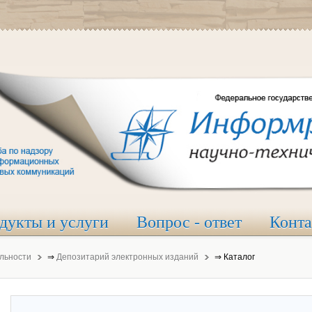
дукты и услуги
Вопрос - ответ
Конт
льности
⇒
Депозитарий электронных изданий
⇒
Каталог