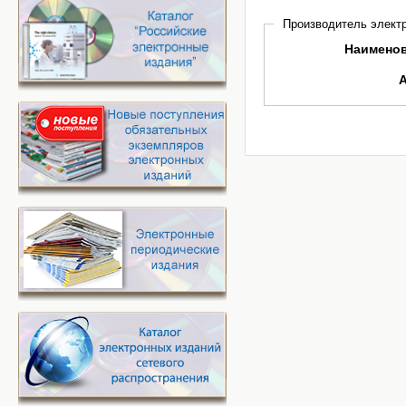
Производитель электр
Наимено