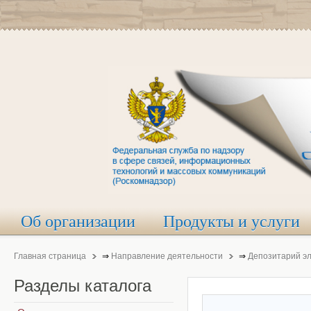
Об организации
Продукты и услуги
Главная страница
⇒
Направление деятельности
⇒
Депозитарий э
Разделы
каталога