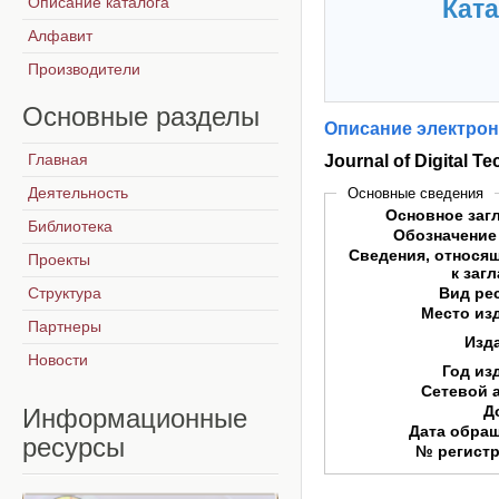
Описание каталога
Ката
Алфавит
Производители
Основные
разделы
Описание электрон
Главная
Journal of Digital T
Деятельность
Основные сведения
Основное заг
Библиотека
Обозначение
Сведения, относя
Проекты
к заг
Структура
Вид ре
Место из
Партнеры
Изд
Новости
Год из
Сетевой 
Д
Информационные
Дата обра
ресурсы
№ регист