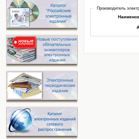
Производитель электр
Наимено