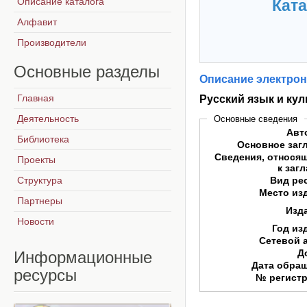
Описание каталога
Ката
Алфавит
Производители
Основные
разделы
Описание электрон
Главная
Русский язык и кул
Деятельность
Основные сведения
Авт
Библиотека
Основное заг
Сведения, относя
Проекты
к заг
Структура
Вид ре
Место из
Партнеры
Изд
Новости
Год из
Сетевой 
Д
Информационные
Дата обра
ресурсы
№ регист