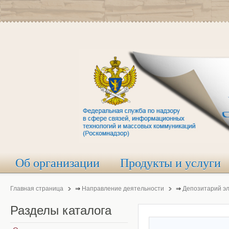
Об организации
Продукты и услуги
Главная страница
⇒
Направление деятельности
⇒
Депозитарий э
Разделы
каталога