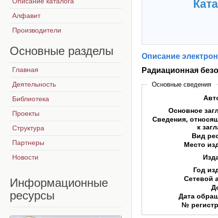
Описание каталога
Ката
Алфавит
Производители
Основные
разделы
Описание электрон
Главная
Радиационная безо
Деятельность
Основные сведения
Авт
Библиотека
Основное заг
Проекты
Сведения, относя
к заг
Структура
Вид ре
Партнеры
Место из
Новости
Изд
Год из
Сетевой 
Информационные
Д
ресурсы
Дата обра
№ регист