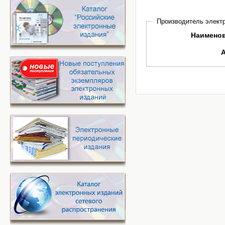
Производитель электр
Наимено