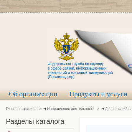
Об организации
Продукты и услуги
Главная страница
⇒
Направление деятельности
⇒
Депозитарий э
Разделы
каталога