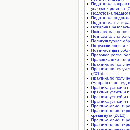
Подготовка кадров 
условиях региона (
Подготовка педагог
Подготовка педагог
Подготовка тьютора
Пожарная безопасно
Познавательно-рече
Познавательно-рече
Поликультурное обр
По-русски легко и и
Поэтикась ды пробл
Правовое регулиров
Правописание: теор
Практика по получе
Практика по получ
(2015)
Практика по получ
(Направление подго
Практика устной и 
Практика устной и 
Практика устной и п
Практика устной и п
Практико-ориентиро
Практико-ориентиро
среды вуза (2018)
Практико-ориентиро
Практико-ориентиро
Практико-ориентиро