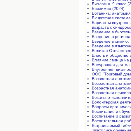
Биология. 9 класс (
Биохимия (2024)
Ботаника: анатомия
Бюджетная система
Варианты внутренн
возраста с синдром
Введение в биотехн
Введение в региона
Введение в химию. 7
Введение в языкозн
Великая Отечественн
Власть и общество 
Влияние свинца на 
Внеурочная деятель
Внутренняя диагнос
ООО "Торговый дом 
Возрастная анатоми
Возрастная анатоми
Возрастная анатоми
Возрастная психоло
Вокально-исполните
Волонтерская деяте
Вопросы органическ
Воспитание и обуче
Воспитание и разви
Воспитательная раб
Встраиваемый гибки
"Методика обучения