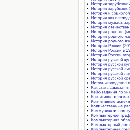
История зарубежной
История зарубежной
История и социолог
История как исслед
История музыки: за
История отечествен
История родного (м
История родного яз
История родного яз
История России (20
История России в 19
История России втор
История русской кул
История русской кул
История русской лит
История русской ли
История русской ср
Источниковедение с
Как стать самозаня
Кейс-задания по хи
Когнитивно-прагмат
Когнитивные аспект
Количественные рас
Коммуникативная ку
Компьютерная графи
Компьютерная обра
Компьютерный лого
Компьютерный логоп