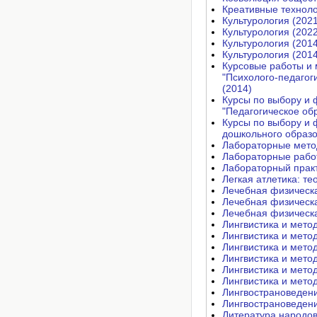
Креативные техноло
Культурология (2021
Культурология (2022
Культурология (2014
Культурология (2014
Курсовые работы и 
"Психолого-педагог
(2014)
Курсы по выбору и 
"Педагогическое об
Курсы по выбору и 
дошкольного образо
Лабораторные метод
Лабораторные работ
Лабораторный практ
Легкая атлетика: те
Лечебная физическа
Лечебная физическа
Лечебная физическа
Лингвистика и мето
Лингвистика и мето
Лингвистика и мето
Лингвистика и мето
Лингвистика и мето
Лингвистика и мето
Лингвострановедени
Лингвострановедени
Литература народов