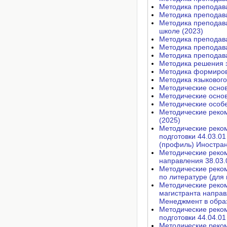
Методика преподав
Методика преподава
Методика преподав
школе (2023)
Методика преподав
Методика преподава
Методика преподава
Методика решения з
Методика формиров
Методика языкового
Методические основ
Методические основ
Методические особе
Методические реком
(2025)
Методические реко
подготовки 44.03.0
(профиль) Иностран
Методические реком
направления 38.03.
Методические реко
по литературе (для
Методические реко
магистранта направ
Менеджмент в обра
Методические реко
подготовки 44.04.0
Методические реко