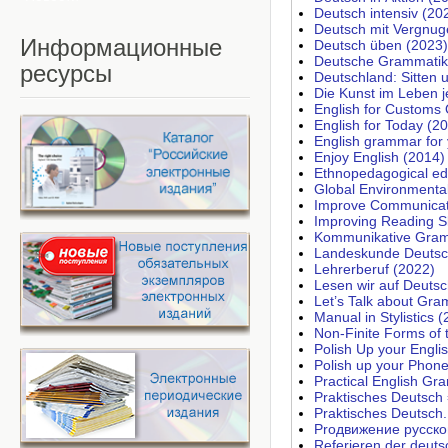
Deutsch intensiv (20
Deutsch mit Vergnug
Информационные
Deutsch üben (2023)
Deutsche Grammatik 
ресурсы
Deutschland: Sitten 
Die Kunst im Leben 
English for Customs 
English for Today (2
English grammar for
Enjoy English (2014)
Ethnopedagogical edu
Global Environmental
Improve Communicati
Improving Reading Sk
Kommunikative Gram
Landeskunde Deutsc
Lehrerberuf (2022)
Lesen wir auf Deutsc
Let’s Talk about Gr
Manual in Stylistics 
Non-Finite Forms of 
Polish Up your Englis
Polish up your Phone
Practical English G
Praktisches Deutsch
Praktisches Deutsch
Proдвижение русско
Referieren der deuts