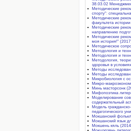
38.03.02 Менеджмен
Методические реком
спорту": специальн
Методические реком
факультета истории
Методические реком
направлению подгот
Методические реком
моя история!" (2017
Методическое сопро
Методология и техн
Методология и техн
Методология, теори
здоровья в условия
Методы исследовани
Методы исследовани
Микробиология с ос
Микро-макроэконом
Минь масторсонк (2
Мифопоэтика литера
Моделирование сов
содержательный асп
Модель гражданско-
педагогического уни
Мокшанский фолькл
Мокшанский язык д
Мокшень кяль (2014
Мокшэрзянь литерат