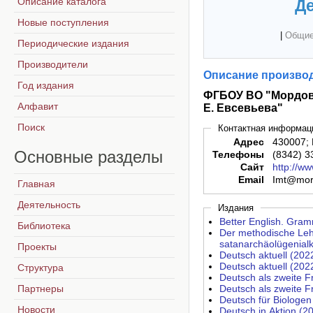
Описание каталога
Де
Новые поступления
|
Общие
Периодические издания
Производители
Описание производ
Год издания
ФГБОУ ВО "Мордовс
Алфавит
Е. Евсевьева"
Поиск
Контактная информац
Адрес
430007; 
Основные
разделы
Телефоны
(8342) 3
Сайт
http://w
Email
Imt@mord
Главная
Деятельность
Издания
Better English. Gram
Библиотека
Der methodische Leh
satanarchäolügenial
Проекты
Deutsch aktuell (202
Deutsch aktuell (202
Структура
Deutsch als zweite 
Партнеры
Deutsch als zweite 
Deutsch für Biologen
Новости
Deutsch in Aktion (2