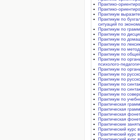
Практико-ориентиро
Практико-ориентиро
Практикум выразите
Практикум по бухгал
ситуаций по эконом
Практикум по грамм
Практикум по дисци
Практикум по домаш
Практикум по лекси
Практикум по метод
Практикум по общей
Практикум по орга
психолого-педагоги
Практикум по орган
Практикум по русск
Практикум по русско
Практикум по синта
Практикум по синтак
Практикум по совер
Практикум по учебн
Практическая грамм
Практическая грамм
Практическая фонет
Практическая фонет
Практические занят
Практический курс в
Практический курс в
Практический курс в