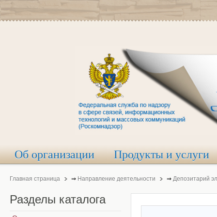
Об организации
Продукты и услуги
Главная страница
⇒
Направление деятельности
⇒
Депозитарий э
Разделы
каталога