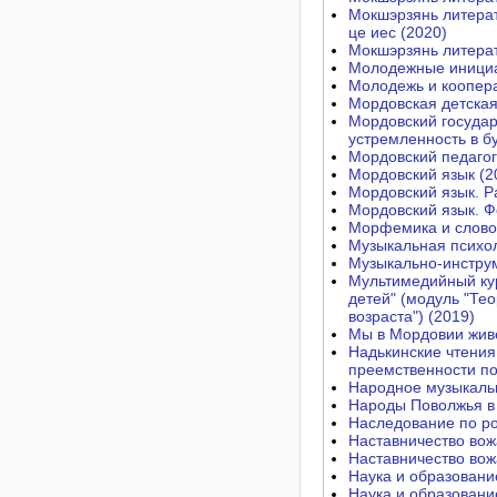
Мокшэрзянь литерат
це иес (2020)
Мокшэрзянь литерату
Молодежные инициат
Молодежь и коопера
Мордовская детская
Мордовский государ
устремленность в б
Мордовский педагог
Мордовский язык (2
Мордовский язык. Р
Мордовский язык. Ф
Морфемика и словоо
Музыкальная психол
Музыкально-инструм
Мультимедийный кур
детей" (модуль "Те
возраста") (2019)
Мы в Мордовии жив
Надькинские чтения.
преемственности по
Народное музыкальн
Народы Поволжья в 
Наследование по ро
Наставничество вож
Наставничество вожа
Наука и образовани
Наука и образовани