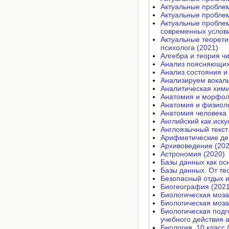
Актуальные проблем
Актуальные проблем
Актуальные проблем
современных услови
Актуальные теорети
психолога (2021)
Алгебра и теория чи
Анализ поясняющих 
Анализ состояния и
Анализируем вокаль
Аналитическая хими
Анатомия и морфол
Анатомия и физиоло
Анатомия человека 
Английский как иску
Англоязычный текст 
Арифметические дей
Архивоведение (202
Астрономия (2020)
Базы данных как ос
Базы данных. От тео
Безопасный отдых и
Биогеография (2021
Биологическая моза
Биологическая моза
Биологическая подг
учебного действия 
Биология. 10 класс 