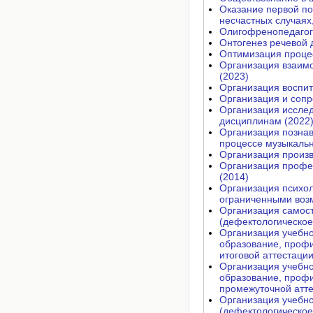
Оказание первой п
несчастных случаях,
Олигофренопедагоги
Онтогенез речевой 
Оптимизация проце
Организация взаимо
(2023)
Организация воспит
Организация и сопр
Организация исслед
дисциплинам (2022
Организация познав
процессе музыкальн
Организация произв
Организация профес
(2014)
Организация психол
ограниченными воз
Организация самос
(дефектологическое
Организация учебн
образование, профи
итоговой аттестации
Организация учебн
образование, профи
промежуточной атте
Организация учебн
(дефектологическое