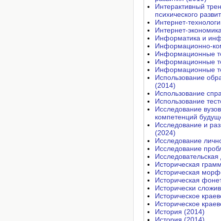
Интерактивный трен
психического развит
Интернет-технологи
Интернет-экономика
Информатика и инф
Информационно-ком
Информационные те
Информационные тех
Информационные те
Использование обра
(2014)
Использование спра
Использование тест
Исследование вузо
компетенций будуще
Исследование и раз
(2024)
Исследование лично
Исследование пробл
Исследовательская 
Историческая грамм
Историческая морфо
Историческая фонет
Исторически сложив
Историческое краев
Историческое краев
История (2014)
История (2014)