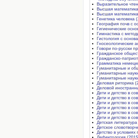
Выразительное чтен
Высшая математика.
Высшая математика.
Генетика человека (
География почв с о
Гигиенические осно
Гимнастика с метод
Гистология с основ
Гносеологические а
Говори по-русски п
Гражданское общест
Гражданско-патриот
Грамматика немецко
Гуманитарные и общ
Гуманитарные науки
Гуманитарные науки
Деловая риторика (
Деловой иностранны
Дети и детство в с
Дети и детство в с
Дети и детство в с
Дети и детство в с
Дети и детство в с
Дети и детство в с
Детская литература
Детское словотворч
Детство в условиях
Дефектология (2015