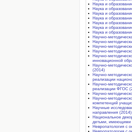
Наука и образовани
Наука и образовани
Наука и образовани
Наука и образовани
Наука и образовани
Наука и образовани
Наука и образовани
Научно-методическа
Научно-методически
Научно-методически
Научно-методическо
Научно-методическо
инновационной обра
Научно-методическо
(2014)
Научно-методическо
реализации национа
Научно-методическо
реализации ФГОС (
Научно-методическо
Научно-методическ
компетенций учащи
Научные исследован
направления (2014)
Национальное декор
детьми, имеющими 
Невропатология с о
Невропатология с о