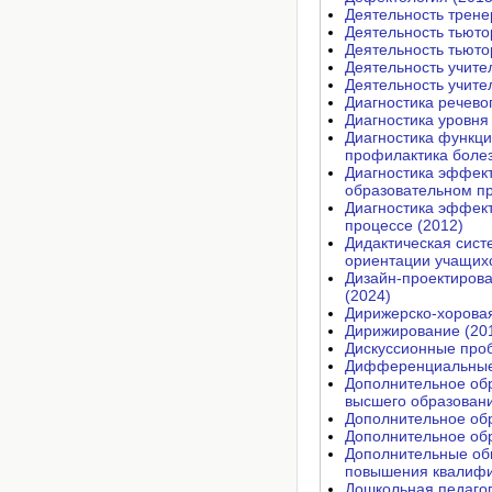
Деятельность трене
Деятельность тьюто
Деятельность тьюто
Деятельность учите
Деятельность учите
Диагностика речево
Диагностика уровня
Диагностика функци
профилактика болез
Диагностика эффект
образовательном пр
Диагностика эффект
процессе (2012)
Дидактическая сист
ориентации учащихс
Дизайн-проектиров
(2024)
Дирижерско-хоровая
Дирижирование (20
Дискуссионные проб
Дифференциальные 
Дополнительное обр
высшего образовани
Дополнительное обр
Дополнительное обр
Дополнительные об
повышения квалифи
Дошкольная педагог