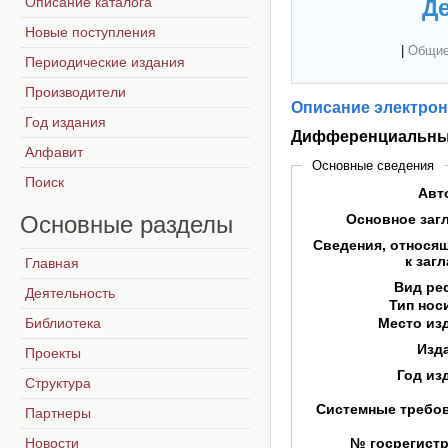
Описание каталога
Де
Новые поступления
|
Общие
Периодические издания
Производители
Описание электрон
Год издания
Дифференциальны
Алфавит
Основные сведения
Поиск
Авт
Основные
разделы
Основное заг
Сведения, относя
к заг
Главная
Вид ре
Деятельность
Тип нос
Библиотека
Место из
Изд
Проекты
Год из
Структура
Системные требо
Партнеры
Новости
№ госрегист