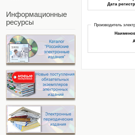
Дата регист
Информационные
ресурсы
Производитель электр
Наимено