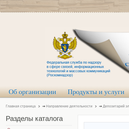
Об организации
Продукты и услуги
Главная страница
⇒
Направление деятельности
⇒
Депозитарий э
Разделы
каталога