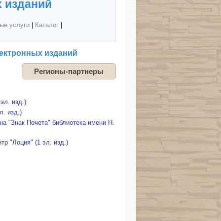
 изданий
ые услуги
|
Каталог
|
ектронных изданий
Регионы-партнеры
л. изд.)
. изд.)
а "Знак Почета" библиотека имени Н.
р "Лоция" (1 эл. изд.)