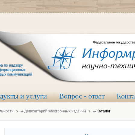
дукты и услуги
Вопрос - ответ
Конт
льности
⇒
Депозитарий электронных изданий
⇒
Каталог