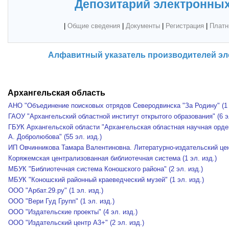
Депозитарий электронных
|
Общие сведения
|
Документы
|
Регистрация
|
Платн
Алфавитный указатель производителей эл
Архангельская область
АНО "Объединение поисковых отрядов Северодвинска "За Родину" (1 э
ГАОУ "Архангельский областной институт открытого образования" (6 эл
ГБУК Архангельской области "Архангельская областная научная орден
А. Добролюбова" (55 эл. изд.)
ИП Овчинникова Тамара Валентиновна. Литературно-издательский цент
Коряжемская централизованная библиотечная система (1 эл. изд.)
МБУК "Библиотечная система Коношского района" (2 эл. изд.)
МБУК "Коношский районный краеведческий музей" (1 эл. изд.)
ООО "Арбат.29.ру" (1 эл. изд.)
ООО "Вери Гуд Групп" (1 эл. изд.)
ООО "Издательские проекты" (4 эл. изд.)
ООО "Издательский центр А3+" (2 эл. изд.)