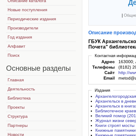
Описание каталога
Де
Новые поступления
|
Общие
Периодические издания
Производители
Описание производ
Год издания
ГБУК Архангельско
Алфавит
Почета" библиотек
Поиск
Контактная информац
Адрес
163000; 
Основные
разделы
Телефоны
(8182) 2
Сайт
http://w
Email
metod@a
Главная
Деятельность
Издания
Архангелогородская
Библиотека
Архангельск в дневн
Архангельск в книга
Проекты
Библиотечное краев
Великий помор (201
Структура
Журнал жизни север
Партнеры
Книги строят мосты 
Книжные памятники 
Новости
Книжные памятники 