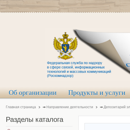
Об организации
Продукты и услуги
Главная страница
⇒
Направление деятельности
⇒
Депозитарий э
Разделы
каталога