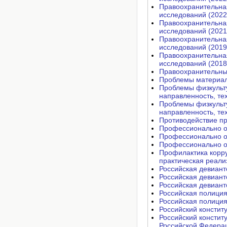
Правоохранительная
исследований (2022
Правоохранительная
исследований (2021
Правоохранительная
исследований (2019
Правоохранительная
исследований (2018
Правоохранительные
Проблемы материаль
Проблемы физкульту
направленность, те
Проблемы физкульту
направленность, те
Противодействие пр
Профессионально ор
Профессионально ор
Профессионально ор
Профилактика корру
практическая реали
Российская девиант
Российская девиант
Российская девиант
Российская полиция
Российская полиция
Российский констит
Российский констит
Российской Федерац