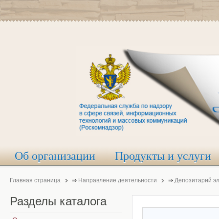
Об организации
Продукты и услуги
Главная страница
⇒
Направление деятельности
⇒
Депозитарий э
Разделы
каталога