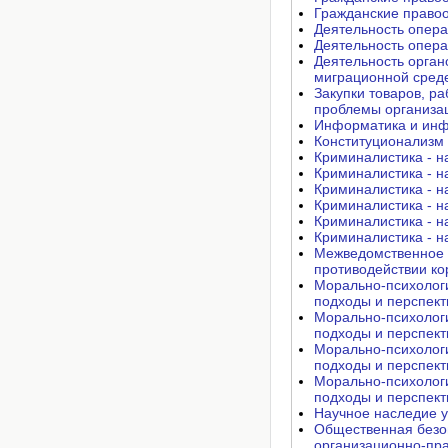
Гражданские правоо
Деятельность опера
Деятельность опера
Деятельность орган
миграционной среде
Закупки товаров, р
проблемы организац
Информатика и инф
Конституционализм 
Криминалистика - на
Криминалистика - на
Криминалистика - на
Криминалистика - на
Криминалистика - на
Криминалистика - на
Межведомственное 
противодействии ко
Морально-психологи
подходы и перспект
Морально-психологи
подходы и перспект
Морально-психологи
подходы и перспект
Морально-психологи
подходы и перспект
Научное наследие у
Общественная безоп
организационно-пра