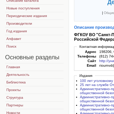
Описание каталога
Де
Новые поступления
|
Общие
Периодические издания
Производители
Описание производ
Год издания
ФГКОУ ВО "Санкт-П
Алфавит
Российской Федер
Поиск
Контактная информац
Адрес
198206; 
Основные
разделы
Телефоны
(812) 74
Сайт
http://у
Email
rioumvd@
Главная
Деятельность
Издания
100 лет уголовному 
Библиотека
25 лет на службе От
Административно-правовое регулирование охраны общественно
Проекты
общественной безоп
Административно-правовое регулирование охраны общественно
Структура
общественной безоп
Партнеры
Административно-правовое регулирование охраны общественно
общественной безоп
Новости
Административно-п