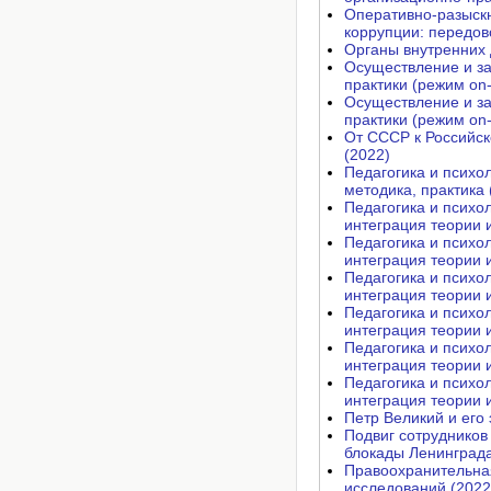
Оперативно-разыск
коррупции: передов
Органы внутренних 
Осуществление и за
практики (режим on-
Осуществление и за
практики (режим on-
От СССР к Российск
(2022)
Педагогика и психол
методика, практика 
Педагогика и психо
интеграция теории и
Педагогика и психо
интеграция теории и
Педагогика и психо
интеграция теории и
Педагогика и психо
интеграция теории и
Педагогика и психо
интеграция теории и
Педагогика и психо
интеграция теории и
Петр Великий и его 
Подвиг сотрудников
блокады Ленинграда
Правоохранительная
исследований (2022