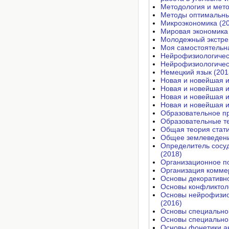
Методология и мето
Методы оптимальны
Микроэкономика (2
Мировая экономика 
Молодежный экстре
Моя самостоятельна
Нейрофизиологическ
Нейрофизиологическ
Немецкий язык (201
Новая и новейшая и
Новая и новейшая и
Новая и новейшая и
Новая и новейшая и
Образовательное пр
Образовательные те
Общая теория стати
Общее землеведени
Определитель сосуд
(2018)
Организационное п
Организация коммер
Основы декоративно
Основы конфликтоло
Основы нейрофизио
(2016)
Основы специальной
Основы специальной
Основы фонетики ан