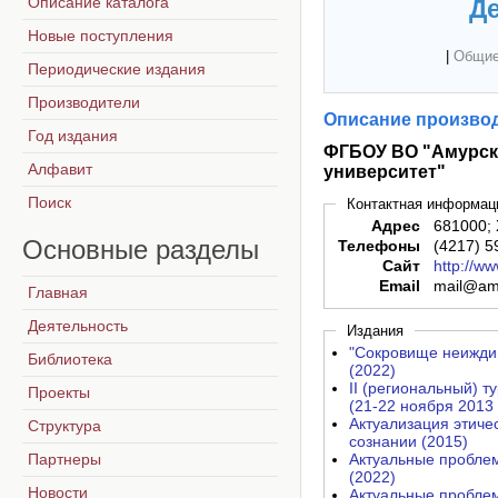
Описание каталога
Де
Новые поступления
|
Общие
Периодические издания
Производители
Описание производ
Год издания
ФГБОУ ВО "Амурск
Алфавит
университет"
Поиск
Контактная информац
Адрес
681000; 
Основные
разделы
Телефоны
(4217) 5
Сайт
http://w
Email
mail@am
Главная
Деятельность
Издания
"Сокровище неиждив
Библиотека
(2022)
II (региональный) 
Проекты
(21-22 ноября 2013 г
Актуализация этичес
Структура
сознании (2015)
Партнеры
Актуальные проблем
(2022)
Новости
Актуальные пробле