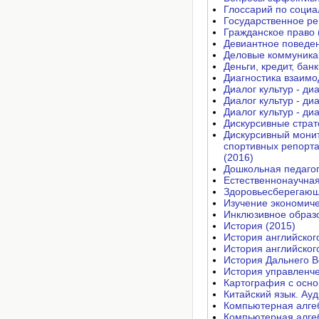
Глоссарий по социа
Государственное ре
Гражданское право 
Девиантное поведе
Деловые коммуника
Деньги, кредит, банк
Диагностика взаимо
Диалог культур - ди
Диалог культур - ди
Диалог культур - ди
Дискурсивные страт
Дискурсивный мони
спортивных репорт
(2016)
Дошкольная педагог
Естественнонаучная
Здоровьесберегающ
Изучение экономиче
Инклюзивное образо
История (2015)
История английског
История английског
История Дальнего В
История управленче
Картография с осно
Китайский язык. Ау
Компьютерная алгеб
Компьютерная алгеб