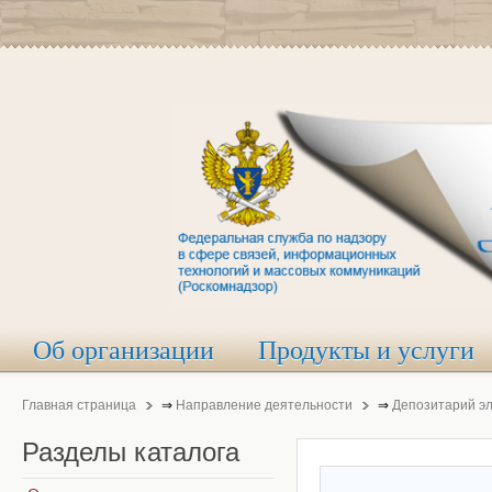
Об организации
Продукты и услуги
Главная страница
⇒
Направление деятельности
⇒
Депозитарий э
Разделы
каталога