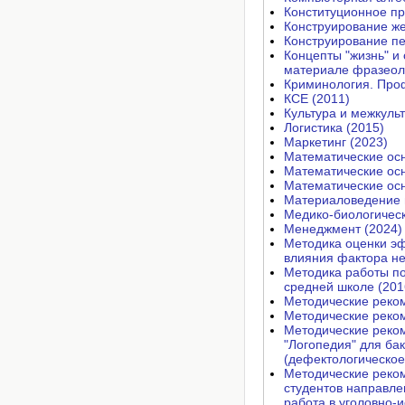
Конституционное пр
Конструирование же
Конструирование п
Концепты "жизнь" и
материале фразеоло
Криминология. Проф
КСЕ (2011)
Культура и межкуль
Логистика (2015)
Маркетинг (2023)
Математические осн
Математические осн
Математические осн
Материаловедение ш
Медико-биологическ
Менеджмент (2024)
Методика оценки э
влияния фактора не
Методика работы по
средней школе (201
Методические реко
Методические реко
Методические реко
"Логопедия" для ба
(дефектологическое
Методические реко
студентов направле
работа в уголовно-