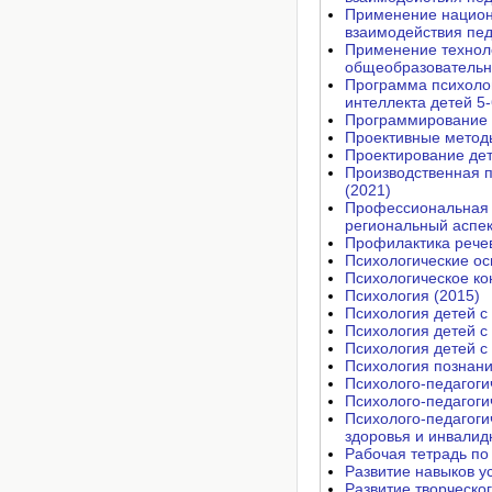
Применение национа
взаимодействия пед
Применение техноло
общеобразовательн
Программа психоло
интеллекта детей 5-
Программирование н
Проективные метод
Проектирование дет
Производственная п
(2021)
Профессиональная п
региональный аспек
Профилактика речев
Психологические о
Психологическое ко
Психология (2015)
Психология детей с
Психология детей с
Психология детей с
Психология познани
Психолого-педагоги
Психолого-педагоги
Психолого-педагоги
здоровья и инвалид
Рабочая тетрадь по
Развитие навыков у
Развитие творческо