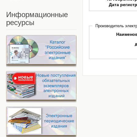
Дата регист
Информационные
ресурсы
Производитель электр
Наимено