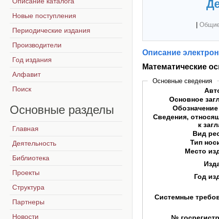
Описание каталога
Де
Новые поступления
|
Общие
Периодические издания
Производители
Описание электрон
Год издания
Математические о
Алфавит
Основные сведения
Поиск
Авт
Основное заг
Основные
разделы
Обозначение
Сведения, относя
к заг
Главная
Вид ре
Тип нос
Деятельность
Место из
Библиотека
Изд
Проекты
Год из
Структура
Системные требо
Партнеры
Новости
№ госрегист