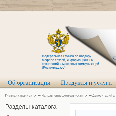
Об организации
Продукты и услуги
Главная страница
⇒
Направление деятельности
⇒
Депозитарий э
Разделы
каталога