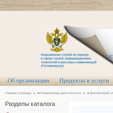
Об организации
Продукты и услуги
Главная страница
⇒
Направление деятельности
⇒
Депозитарий э
Разделы
каталога