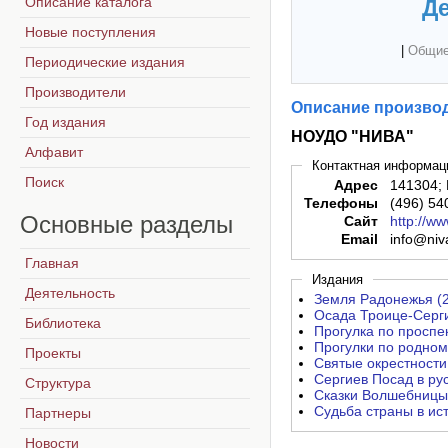
Описание каталога
Де
Новые поступления
|
Общие
Периодические издания
Производители
Описание производ
Год издания
НОУДО "НИВА"
Алфавит
Контактная информац
Поиск
Адрес
141304; 
Телефоны
(496) 54
Основные
разделы
Сайт
http://w
Email
info@niv
Главная
Издания
Деятельность
Земля Радонежья (
Осада Троице-Серги
Библиотека
Прогулка по проспек
Прогулки по родном
Проекты
Святые окрестности
Сергиев Посад в ру
Структура
Сказки Волшебницы
Судьба страны в ис
Партнеры
Новости