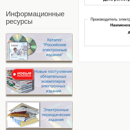
Информационные
Производитель электр
ресурсы
Наимено