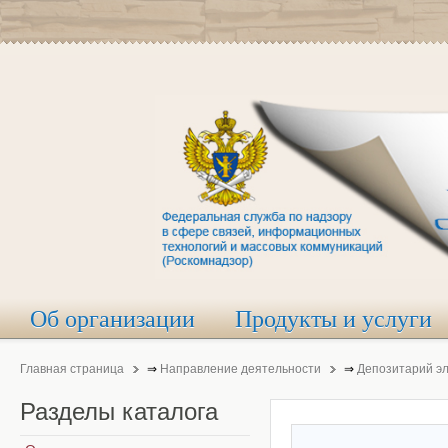
Об организации
Продукты и услуги
Главная страница
⇒
Направление деятельности
⇒
Депозитарий э
Разделы
каталога