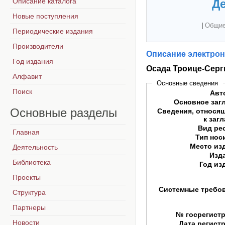
Описание каталога
Де
Новые поступления
|
Общие
Периодические издания
Производители
Описание электрон
Год издания
Осада Троице-Серги
Алфавит
Основные сведения
Поиск
Авт
Основное заг
Основные
разделы
Сведения, относя
к заг
Вид ре
Главная
Тип нос
Место из
Деятельность
Изд
Библиотека
Год из
Проекты
Системные требо
Структура
Партнеры
№ госрегист
Новости
Дата регист