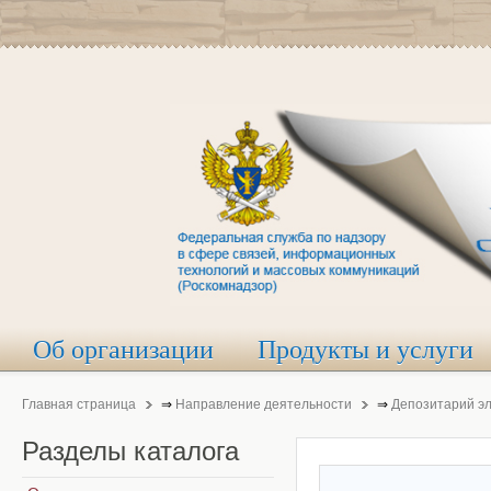
Об организации
Продукты и услуги
Главная страница
⇒
Направление деятельности
⇒
Депозитарий э
Разделы
каталога