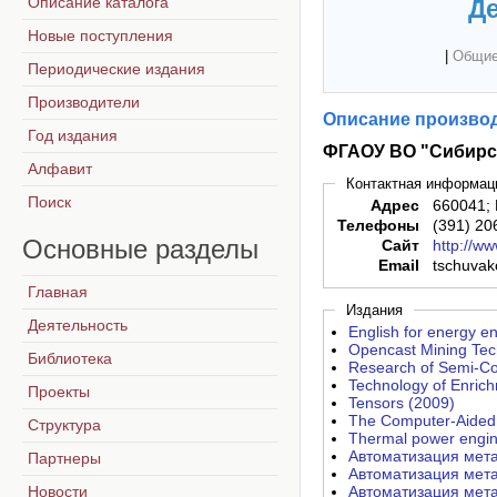
Описание каталога
Де
Новые поступления
|
Общие
Периодические издания
Производители
Описание производ
Год издания
ФГАОУ ВО "Сибирс
Алфавит
Контактная информац
Поиск
Адрес
660041; 
Телефоны
(391) 20
Основные
разделы
Сайт
http://ww
Email
tschuvak
Главная
Издания
Деятельность
English for energy e
Opencast Mining Tec
Библиотека
Research of Semi-Co
Technology of Enric
Проекты
Tensors (2009)
The Computer-Aided 
Структура
Thermal power engin
Автоматизация мета
Партнеры
Автоматизация мета
Новости
Автоматизация мета