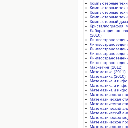
Компьютерные техно
Компьютерные техно
Компьютерные техно
Компьютерные техно
Компьютерный дизай
Кристаллография, 
Лаборатория по раз
(2010)
Лингвострановедени
Лингвострановедени
Лингвострановедени
Лингвострановедени
Лингвострановедени
Лингвострановедени
Маркетинг (2012)
Математика (2011)
Математика (2010)
Математика и инфо
Математика и инфо
Математика и инфо
Математическая ста
Математическая ста
Математическая ста
Математический ана
Математический ана
Математическое мод
Математическое пр
Математическое пр