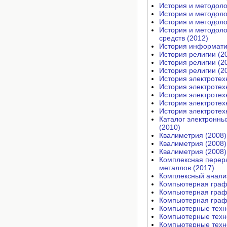
История и методоло
История и методоло
История и методоло
История и методоло
средств (2012)
История информатик
История религии (2
История религии (2
История религии (2
История электротех
История электротех
История электротех
История электротех
История электротех
Каталог электронны
(2010)
Квалиметрия (2008)
Квалиметрия (2008)
Квалиметрия (2008)
Комплексная перера
металлов (2017)
Комплексный анализ
Компьютерная граф
Компьютерная граф
Компьютерная граф
Компьютерные техно
Компьютерные техно
Компьютерные техно