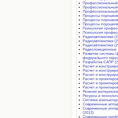
Профессиональный 
Профессиональный 
Профессиональный 
Процессы порошков
Процессы порошков
Процессы порошков
Психология профес
Психология профес
Радиоавтоматика (2
Радиоавтоматика (2
Радиоавтоматика (2
Радиолокационные 
Развитие системы Ц
федерального округ
Разработка САПР (2
Расчет и конструир
Расчет и конструир
Расчет и конструир
Расчет и проектиро
Расчет и проектиро
Расчет и проектиро
Резание материалов
Ресурсы и технолог
Система компьютерн
Современные аппара
Современные аппара
(2012)
Современные пробл