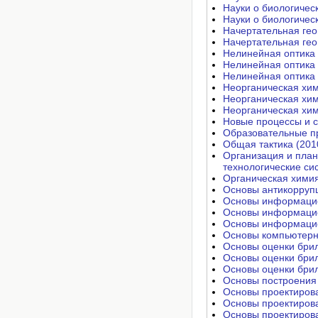
Науки о биологичес
Науки о биологичес
Начертательная гео
Начертательная гео
Нелинейная оптика 
Нелинейная оптика 
Нелинейная оптика 
Неорганическая хим
Неорганическая хим
Неорганическая хим
Новые процессы и 
Образовательные п
Общая тактика (201
Организация и план
технологические си
Органическая химия
Основы антикорруп
Основы информацио
Основы информацио
Основы информацио
Основы компьютерно
Основы оценки брил
Основы оценки брил
Основы оценки брил
Основы построения 
Основы проектирова
Основы проектирова
Основы проектирова