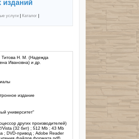
 изданий
ые услуги
|
Каталог
|
, Титова Н. М. (Надежда
ена Ивановна) и др.
риалы
тронное издание
ый университет"
роцессор других производителей)
Vista (32 бит) ; 512 Mb ; 43 Mb
а ; DVD-привод ; Adobe Reader
я чтения файлов формата pdf)