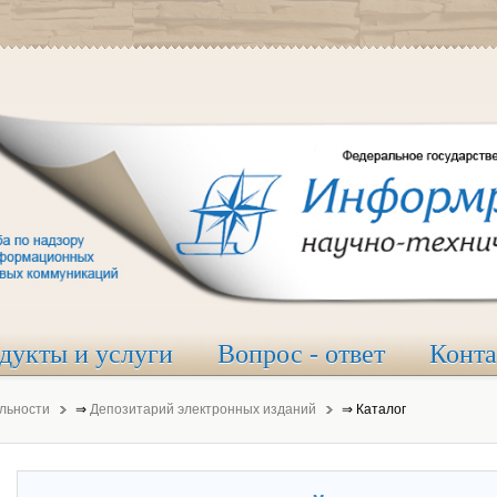
дукты и услуги
Вопрос - ответ
Конт
льности
⇒
Депозитарий электронных изданий
⇒
Каталог