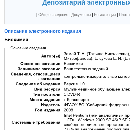
Депозитарий электронных
|
Общие сведения
|
Документы
|
Регистрация
|
Платн
Описание электронного издания
Биохимия
Основные сведения
Замай Т. Н. (Татьяна Николаевна)
Автор(ы)
Митрофанова), Елсукова Е. И. (Ел
Основное заглавие
Биохимия
Зависимое заглавие
Банк тестовых заданий
Сведения, относящиеся
контрольно-измерительные мате
к заглавию
Сведения об издании
Версия 1.0
Вид ресурса
Мультимедийное обучающее элек
Тип носителя
1 DVD-R
Место издания
г. Красноярск
Издатель
ФГАОУ ВО "Сибирский федеральн
Год издания
2008
Intel Pentium (или аналогичный п
1 ГГц ; Windows 2000 SP 4/XP SP 2/
Системные требования
свободного дискового пространств
7.0 (или аналогичный продукт дл