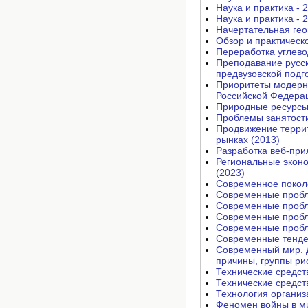
Наука и практика - 
Наука и практика - 
Начертательная гео
Обзор и практическ
Переработка углево
Преподавание русск
предвузовской подго
Приоритеты модерни
Российской Федерац
Природные ресурсы 
Проблемы занятост
Продвижение террит
рынках (2013)
Разработка веб-при
Региональные эконо
(2023)
Современное поколе
Современные пробле
Современные пробле
Современные пробле
Современные пробле
Современные тенден
Современный мир. 
причины, группы ри
Технические средст
Технические средст
Технология организ
Феномен войны в ми