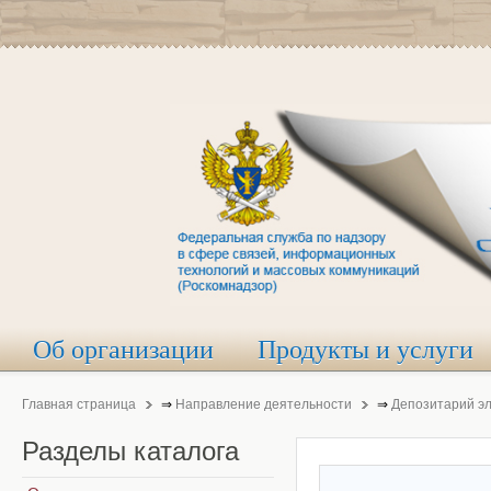
Об организации
Продукты и услуги
Главная страница
⇒
Направление деятельности
⇒
Депозитарий э
Разделы
каталога