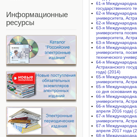
61-я Международная
государственного те
Информационные
62-я Международная
университета, Астра
ресурсы
62-я Международная
63-я Международная
университета посвя
университета, Астра
63-я Международная
64-я Международная
университета, посв
технического универ
64-я Международна
Астраханского госу
года) (2014)
65-я Международная
университета, Астра
65-я Международна
со дня основания ву
66-я Международная
университета, Астра
66-я Международная
апреля 2016 года) (
67-я Международная
университета, Астра
67-я Международная
апреля 2017 года (
68-я Международная