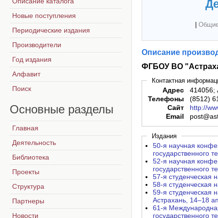
Описание каталога
Де
Новые поступления
|
Общие
Периодические издания
Производители
Описание производ
Год издания
ФГБОУ ВО "Астраха
Алфавит
Контактная информац
Поиск
Адрес
414056; 
Телефоны
(8512) 6
Основные
разделы
Сайт
http://ww
Email
post@ast
Главная
Издания
Деятельность
50-я научная конфе
государственного те
Библиотека
52-я научная конфе
государственного те
Проекты
57-я студенческая 
58-я студенческая 
Структура
59-я студенческая 
Астрахань, 14–18 а
Партнеры
61-я Международная
Новости
государственного те