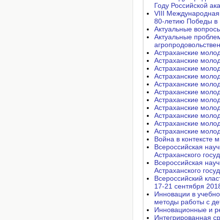
Году Российской ака
VIII Международная
80-летию Победы в 
Актуальные вопросы
Актуальные пробле
агропродовольствен
Астраханские молод
Астраханские молод
Астраханские молод
Астраханские молод
Астраханские молод
Астраханские молод
Астраханские молод
Астраханские молод
Астраханские молод
Астраханские молод
Астраханские молод
Война в контексте м
Всероссийская нау
Астраханского госу
Всероссийская нау
Астраханского госу
Всероссийский клас
17-21 сентября 2018
Инновации в учебно
методы работы с де
Инновационные и ре
Интегрированная ср