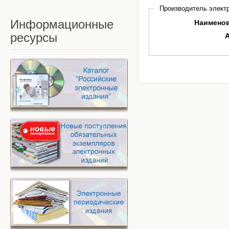
Производитель электр
Информационные
Наимено
ресурсы