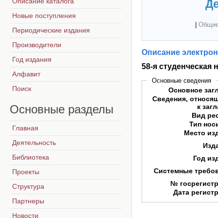
Описание каталога
Де
Новые поступления
|
Общие
Периодические издания
Производители
Описание электрон
Год издания
58-я студенческая
Алфавит
Основные сведения
Поиск
Основное заг
Сведения, относя
Основные
разделы
к заг
Вид ре
Тип нос
Главная
Место из
Деятельность
Изд
Библиотека
Год из
Системные требо
Проекты
№ госрегист
Структура
Дата регист
Партнеры
Новости