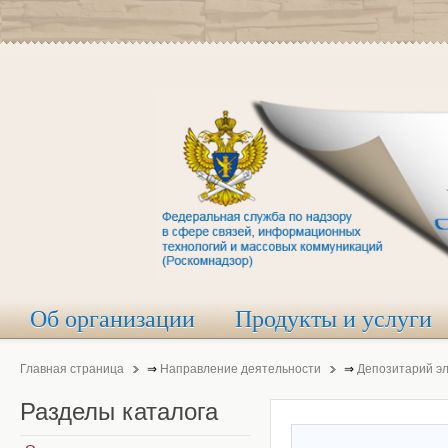
Об организации
Продукты и услуги
Главная страница
⇒
Направление деятельности
⇒
Депозитарий э
Разделы
каталога