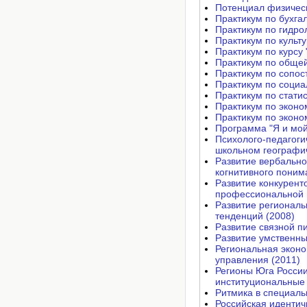
Потенциал физическ
Практикум по бухга
Практикум по гидро
Практикум по культ
Практикум по курсу 
Практикум по общей
Практикум по сопост
Практикум по социа
Практикум по статис
Практикум по эконо
Практикум по эконо
Программа "Я и мой
Психолого-педагоги
школьном географи
Развитие вербальн
когнитивного поним
Развитие конкурент
профессиональной п
Развитие региональ
тенденций (2008)
Развитие связной п
Развитие умственны
Региональная эконо
управления (2011)
Регионы Юга России
институциональные 
Ритмика в специаль
Российская идентич