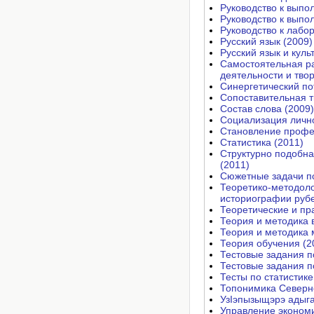
Руководство к выпо
Руководство к выпо
Руководство к лабо
Русский язык (2009)
Русский язык и куль
Самостоятельная ра
деятельности и твор
Сопоставительная ти
Состав слова (2009)
Социализация лично
Становление профе
Статистика (2011)
Структурно подобна
(2011)
Сюжетные задачи по
Теоретико-методоло
историографии рубе
Теоретические и пр
Теория и методика 
Теория и методика 
Теория обучения (2
Тестовые задания п
Тестовые задания п
Тесты по статистике
Топонимика Северно
УзIэпызыщэрэ адыга
Управление экономи