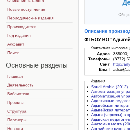
Описание каталога
Де
Новые поступления
|
Общие
Периодические издания
Производители
Описание производ
Год издания
ФГБОУ ВО "Адыгей
Алфавит
Контактная информац
Поиск
Адрес
385000; 
Телефоны
(8772) 5
Основные
разделы
Сайт
http://ad
Email
adsu@ad
Главная
Издания
Деятельность
Saudi Arabia (2012)
Автоматизация упра
Библиотека
Автоматизация упра
Адаптивные педагог
Проекты
Адыгейская литерат
Адыгейская литерат
Структура
Адыги (черкесы) в 
Адыгская педагогич
Партнеры
Анатомия мозга (20
Новости
Английские купцы-а