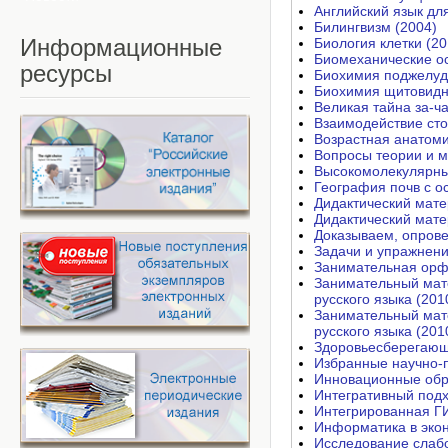
Английский язык для
Билингвизм (2004)
Информационные
Биология клетки (20
Биомеханические о
ресурсы
Биохимия поджелуд
Биохимия щитовидн
Великая тайна за-ча
Взаимодействие сто
Возрастная анатоми
Вопросы теории и м
Высокомолекулярные
География почв с о
Дидактический мате
Дидактический мате
Доказываем, опрове
Задачи и упражнени
Занимательная орф
Занимательный мат
русского языка (201
Занимательный мате
русского языка (201
Здоровьесберегающ
Избранные научно-п
Инновационные обра
Интегративный подх
Интегрированная ГИ
Информатика в экон
Исследование слабо