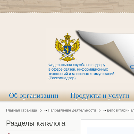
Об организации
Продукты и услуги
Главная страница
⇒
Направление деятельности
⇒
Депозитарий э
Разделы
каталога