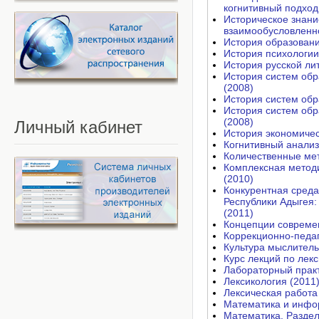
когнитивный подход
Историческое знани
взаимообусловленно
История образования
История психологии
История русской ли
История систем обр
(2008)
История систем обра
История систем обр
(2008)
Личный
кабинет
История экономичес
Когнитивный анализ
Количественные мет
Комплексная методи
(2010)
Конкурентная среда
Республики Адыгея:
(2011)
Концепции современ
Коррекционно-педаг
Культура мыслитель
Курс лекций по лекс
Лабораторный практ
Лексикология (2011
Лексическая работа 
Математика и инфо
Математика. Раздел 