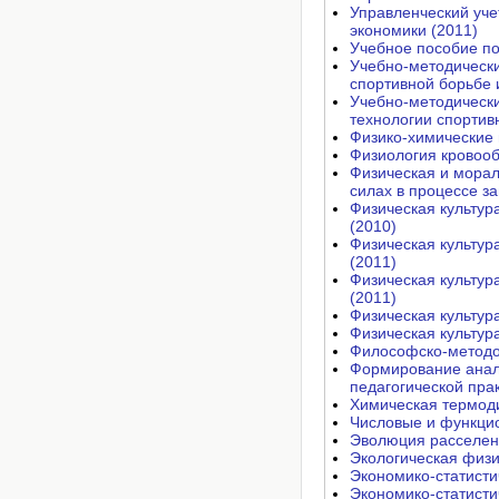
Управленческий уче
экономики (2011)
Учебное пособие по
Учебно-методически
cпортивной борьбе 
Учебно-методически
технологии спортивн
Физико-химические 
Физиология кровоо
Физическая и морал
силах в процессе з
Физическая культур
(2010)
Физическая культур
(2011)
Физическая культур
(2011)
Физическая культур
Физическая культур
Философско-методо
Формирование анал
педагогической прак
Химическая термод
Числовые и функци
Эволюция расселени
Экологическая физи
Экономико-статисти
Экономико-статисти