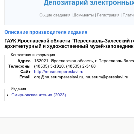
Депозитарий электронных
|
Общие сведения
|
Документы
|
Регистрация
|
Платн
Описание производителя издания
ГАУК Ярославской области "Переславль-Залесский 
архитектурный и художественный музей-заповедник
Контактная информация
Адрес
152021; Ярославская область, г. Переславль-Залес
Телефоны
(48535) 3-1910, (48535) 2-3468
Сайт
http://museumpereslavl.ru
Email
org@museumpereslavl.ru, museum@pereslavl.ru
Издания
Смирновские чтения (2023)