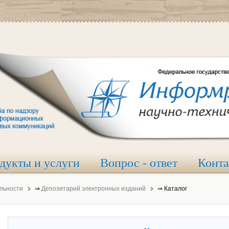
дукты и услуги
Вопрос - ответ
Конт
льности
⇒
Депозитарий электронных изданий
⇒
Каталог