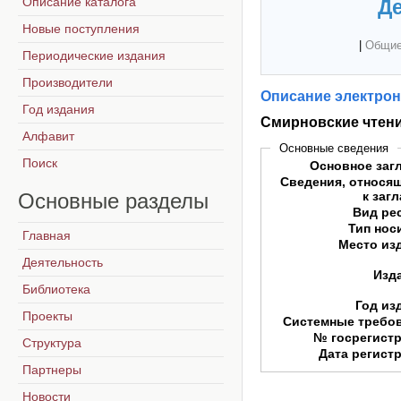
Описание каталога
Де
Новые поступления
|
Общие
Периодические издания
Производители
Описание электрон
Год издания
Смирновские чтен
Алфавит
Основные сведения
Поиск
Основное заг
Сведения, относя
Основные
разделы
к заг
Вид ре
Тип нос
Главная
Место из
Деятельность
Изд
Библиотека
Год из
Проекты
Системные требо
№ госрегист
Структура
Дата регист
Партнеры
Новости