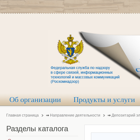
Об организации
Продукты и услуги
Главная страница
⇒
Направление деятельности
⇒
Депозитарий э
Разделы
каталога