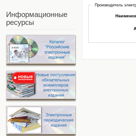
Производитель электр
Информационные
Наимено
ресурсы