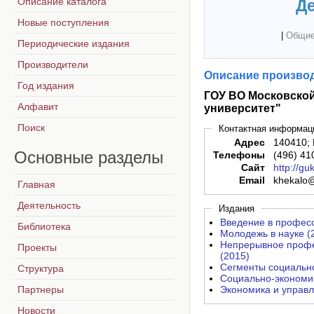
Описание каталога
Де
Новые поступления
|
Общие
Периодические издания
Производители
Описание производ
Год издания
ГОУ ВО Московско
Алфавит
университет"
Поиск
Контактная информац
Адрес
140410; 
Основные
разделы
Телефоны
(496) 41
Сайт
http://g
Email
khekalo@
Главная
Деятельность
Издания
Введение в профес
Библиотека
Молодежь в науке (
Непрерывное профе
Проекты
(2015)
Сегменты социально
Структура
Социально-экономич
Партнеры
Экономика и управл
Новости