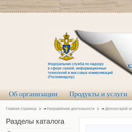
Об организации
Продукты и услуги
Главная страница
⇒
Направление деятельности
⇒
Депозитарий э
Разделы
каталога