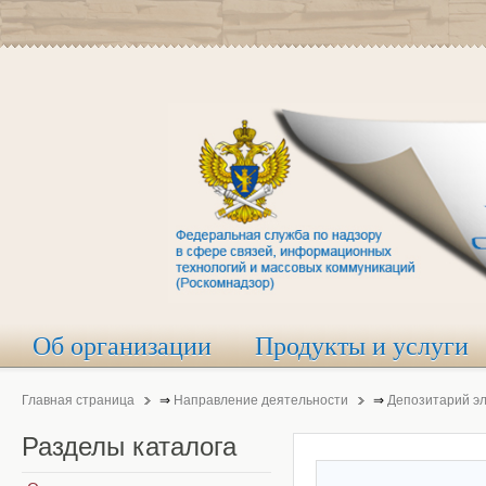
Об организации
Продукты и услуги
Главная страница
⇒
Направление деятельности
⇒
Депозитарий э
Разделы
каталога