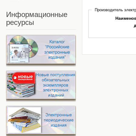
Производитель электр
Информационные
Наимено
ресурсы