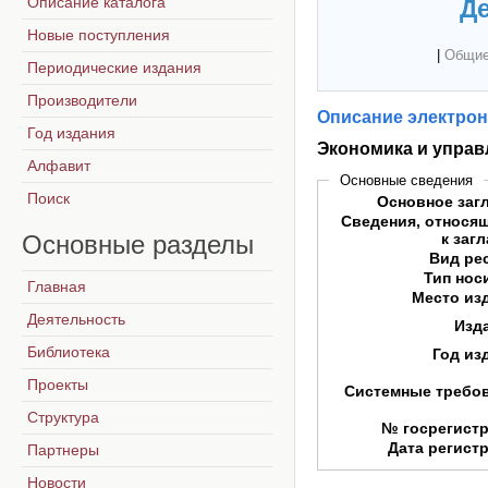
Описание каталога
Де
Новые поступления
|
Общие
Периодические издания
Производители
Описание электрон
Год издания
Экономика и управ
Алфавит
Основные сведения
Поиск
Основное заг
Сведения, относя
Основные
разделы
к заг
Вид ре
Тип нос
Главная
Место из
Деятельность
Изд
Библиотека
Год из
Проекты
Системные требо
Структура
№ госрегист
Дата регист
Партнеры
Новости