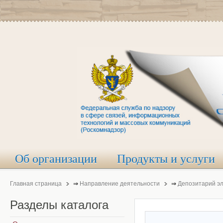
Об организации
Продукты и услуги
Главная страница
⇒
Направление деятельности
⇒
Депозитарий э
Разделы
каталога