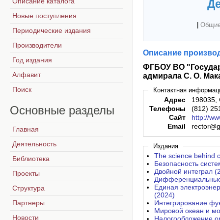
Описание каталога
Де
Новые поступления
|
Общие
Периодические издания
Производители
Описание производ
Год издания
ФГБОУ ВО "Государ
Алфавит
адмирала С. О. Мак
Поиск
Контактная информац
Адрес
198035; 
Основные
разделы
Телефоны
(812) 25
Сайт
http://w
Email
rector@g
Главная
Деятельность
Издания
The science behind 
Библиотека
Безопасность систе
Двойной интеграл (
Проекты
Дифференциальные 
Единая электроэнер
Структура
(2024)
Партнеры
Интегрирование фу
Мировой океан и мо
Новости
Налогообложение ор