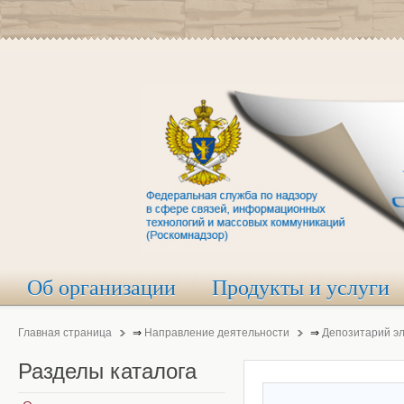
Об организации
Продукты и услуги
Главная страница
⇒
Направление деятельности
⇒
Депозитарий э
Разделы
каталога