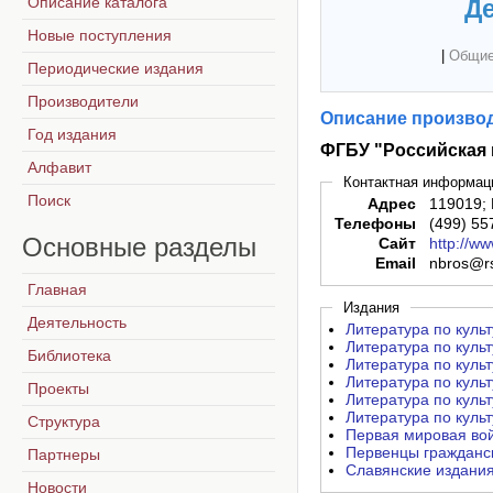
Описание каталога
Де
Новые поступления
|
Общие
Периодические издания
Производители
Описание производ
Год издания
ФГБУ "Российская 
Алфавит
Контактная информац
Поиск
Адрес
119019; 
Телефоны
(499) 55
Основные
разделы
Сайт
http://ww
Email
nbros@rs
Главная
Издания
Деятельность
Литература по культ
Литература по культ
Библиотека
Литература по культ
Литература по культ
Проекты
Литература по культ
Литература по культу
Структура
Первая мировая вой
Первенцы гражданско
Партнеры
Славянские издания
Новости