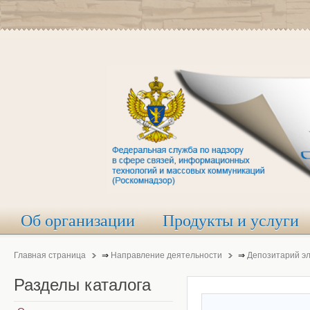
Об организации
Продукты и услуги
Главная страница
⇒
Направление деятельности
⇒
Депозитарий э
Разделы
каталога