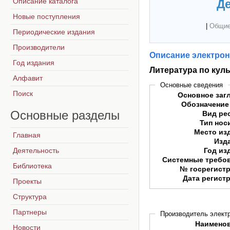
Описание каталога
Де
Новые поступления
|
Общие
Периодические издания
Производители
Описание электрон
Год издания
Литература по куль
Алфавит
Основные сведения
Поиск
Основное заг
Обозначение
Основные
разделы
Вид ре
Тип нос
Место из
Главная
Изд
Деятельность
Год из
Системные требо
Библиотека
№ госрегист
Дата регист
Проекты
Структура
Партнеры
Производитель электр
Наимено
Новости