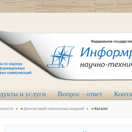
дукты и услуги
Вопрос - ответ
Конт
льности
⇒
Депозитарий электронных изданий
⇒
Каталог