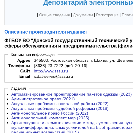
Депозитарий электронных
|
Общие сведения
|
Документы
|
Регистрация
|
Платн
Описание производителя издания
ФГБОУ ВО "Донской государственный технический у
сферы обслуживания и предпринимательства (филиа
Контактная информация
Адрес
346500; Ростовская область, г. Шахты, ул. Шевченк
Телефоны
(8636) 23-7222 [доб. 20-16]
Сайт
http://www.sssu.ru
Email
izdat-servis@sssu.ru
Издания
Автоматизированное проектирование пакетов одежды (2023)
Административное право (2021)
Актуальные проблемы социальной работы (2022)
Актуальные проблемы судебной реформы (2018)
Антимонопольное право России (2022)
Антимонопольный комплекс мер (2025)
Архитектурные и схемотехнические методы уменьшения нуле
мультидифференциальных усилителей на BiJet транзисторах
радиационных воздействий (2015)