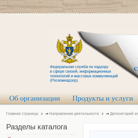
Об организации
Продукты и услуги
Главная страница
⇒
Направление деятельности
⇒
Депозитарий э
Разделы
каталога