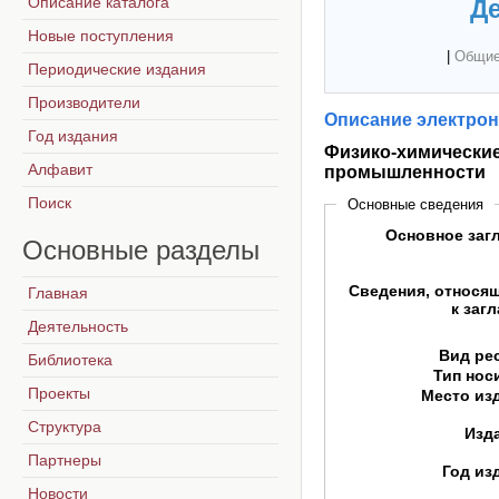
Описание каталога
Де
Новые поступления
|
Общие
Периодические издания
Производители
Описание электрон
Год издания
Физико-химические
Алфавит
промышленности
Поиск
Основные сведения
Основное заг
Основные
разделы
Сведения, относя
Главная
к заг
Деятельность
Вид ре
Библиотека
Тип нос
Проекты
Место из
Структура
Изд
Партнеры
Год из
Новости