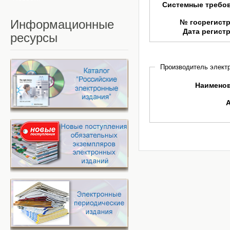
Системные требо
Информационные
№ госрегист
Дата регист
ресурсы
Производитель электр
Наимено