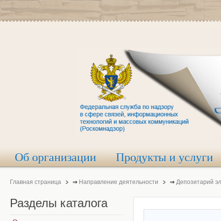
Об организации
Продукты и услуги
Главная страница
⇒
Направление деятельности
⇒
Депозитарий э
Разделы
каталога