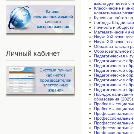
школе для детей с 
Классические и инн
нормативным развит
Курсовая работа по
Легенды Шадринског
Личность и общество
Математический ана
Наука XXI века: взг
Наука XXI века: взг
Образовательная ро
Образовательное пр
Личный
кабинет
Педагогическая и г
Педагогическое обр
Педагогическое обр
Педагогическое обр
Педагогическое обр
Педагогическое обр
Педагогическое обр
Педагогическое обр
Порядок написания 
образования (2025)
Проблемы социально
Проблемы социально
Профессиональные к
Профессиональные к
Профессиональные к
Профессиональные к
Профессиональные к