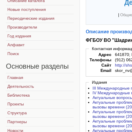
Описание каталога
Де
Новые поступления
|
Общие
Периодические издания
Производители
Описание производ
Год издания
ФГБОУ ВО "Шадрин
Алфавит
Контактная информац
Поиск
Адрес
641870; 
Телефоны
(912) 06
Основные
разделы
Сайт
http://sh
Email
skor_nv@
Главная
Издания
Деятельность
III Международные 
IV Международные п
Библиотека
Актуальные вопросы
Актуальные проблем
Проекты
вызовы времени (20
Актуальные проблем
Структура
вызовы времени (20
Актуальные проблем
Партнеры
вызовы времени (20
Новости
Актуальные проблем