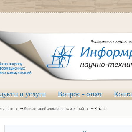
дукты и услуги
Вопрос - ответ
Конт
льности
⇒
Депозитарий электронных изданий
⇒
Каталог