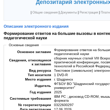
Депозитарий электронных
|
Общие сведения
|
Документы
|
Регистрация
|
Платн
Описание электронного издания
Формирование ответов на большие вызовы в контек
педагогической науки
Основные сведения
Формирование ответов на большие
Основное заглавие
педагогической науки
сборник научных статей VIII Все
Сведения, относящиеся
практической конференции, посв
к заглавию
технологий в Российской Федерац
Вид ресурса
Текстовое (символьное) электрон
Тип носителя
1 DVD-R
Место издания
г. Шадринск
ФГБОУ ВО "Шадринский государст
Издатель
университет"
Год издания
2025
IBM PC ; дисковод CD-ROM, мышь
Системные требования
формата
№ госрегистрации
0322600297
Дата регистрации
17.06.2026