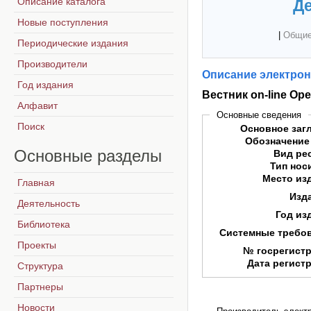
Описание каталога
Де
Новые поступления
|
Общие
Периодические издания
Производители
Описание электрон
Год издания
Вестник on-line Ор
Алфавит
Основные сведения
Поиск
Основное заг
Обозначение
Основные
разделы
Вид ре
Тип нос
Место из
Главная
Изд
Деятельность
Год из
Библиотека
Системные требо
Проекты
№ госрегист
Дата регист
Структура
Партнеры
Новости