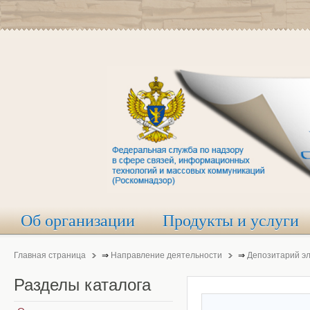
Об организации
Продукты и услуги
Главная страница
⇒
Направление деятельности
⇒
Депозитарий э
Разделы
каталога