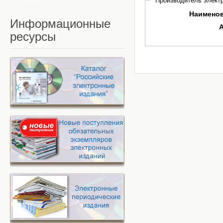
Производитель электр
Наимено
Информационные
ресурсы