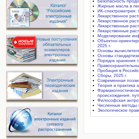
Безопасность продов
Жирные масла в лек
ИК-спектрометрия: т
Лекарственное раст
Лекарственное раст
Лекарственные раст
Лекарственные раст
Моделирование инфо
Объектно-ориентир
2025 г.
Основы вычислитель
Основы стандартиза
Порядок хранения т
Правоохранительные
Пробация в Российс
Сборы, 2025 г.
Современная поэзия
Теория и практика з
Фармакогностически
происхождения, пут
Философская антроп
Численные методы и
Экологическое прав