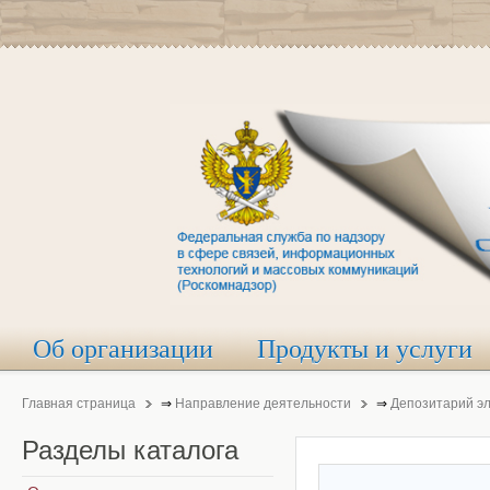
Об организации
Продукты и услуги
Главная страница
⇒
Направление деятельности
⇒
Депозитарий э
Разделы
каталога