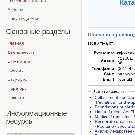
Описание каталога
Ката
Алфавит
Производители
Основные
разделы
Описание производ
Главная
ООО "Бук"
Деятельность
Контактная информац
421001; 
Адрес
Библиотека
88
Телефоны
(927) 42
Проекты
Сайт
http://w
Структура
Email
ildar.ak
Партнеры
Сетевые издания
Новости
Collection of questio
“Pediatrics” for the sp
Foundations of Medic
Информационные
Lingua Latina. Ars P
Medical Translation:
ресурсы
Recueil de questions 
«Pédiatrie» spécialit
Анализ лекарственн