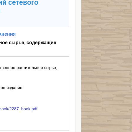
ий сетевого
я
анения
ьное сырье, содержащие
твенное растительное сырье,
ное издание
k/book/2287_book.pdf