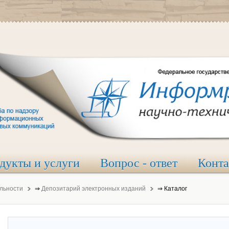
дукты и услуги
Вопрос - ответ
Конт
льности
⇒
Депозитарий электронных изданий
⇒
Каталог