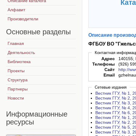
Описание каталога
Ката
Алфавит
Производители
Основные
разделы
Описание производ
Главная
ФГБОУ ВО "Гжельс
Деятельность
Контактная информац
Адрес
140155; 
Библиотека
Телефоны
(926) 59
Сайт
http://ww
Проекты
Email
gzhelna
Структура
Сетевые издания
Партнеры
Вестник ГГУ, № 1, 20
Новости
Вестник ГГУ, № 2, 20
Вестник ГГУ, № 3, 20
Вестник ГГУ, № 4, 20
Информационные
Вестник ГГУ, № 6, 20
Вестник ГГУ, № 1, 20
ресурсы
Вестник ГГУ, № 2, 20
Вестник ГГУ, № 5, 20
Вестник ГГУ, № 3, 20