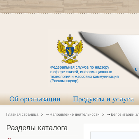
Об организации
Продукты и услуги
Главная страница
⇒
Направление деятельности
⇒
Депозитарий э
Разделы
каталога