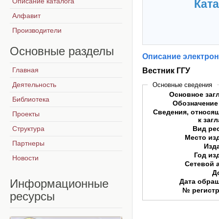
Описание каталога
Ката
Алфавит
Производители
Основные
разделы
Описание электрон
Главная
Вестник ГГУ
Деятельность
Основные сведения
Основное заг
Библиотека
Обозначение
Сведения, относя
Проекты
к заг
Структура
Вид ре
Место из
Партнеры
Изд
Год из
Новости
Сетевой 
Д
Информационные
Дата обра
№ регист
ресурсы