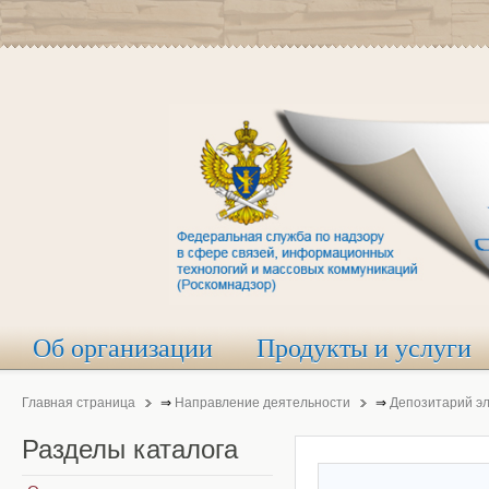
Об организации
Продукты и услуги
Главная страница
⇒
Направление деятельности
⇒
Депозитарий э
Разделы
каталога