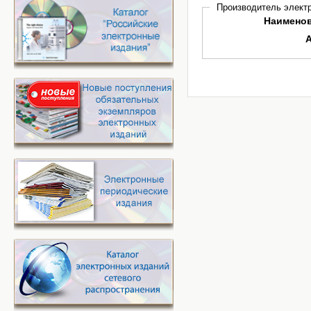
Производитель электр
Наимено