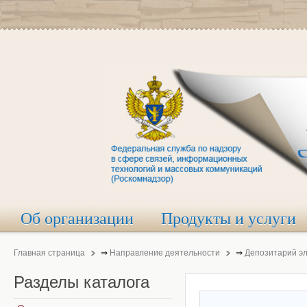
Об организации
Продукты и услуги
Главная страница
⇒
Направление деятельности
⇒
Депозитарий э
Разделы
каталога