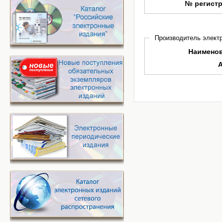
№ регист
Производитель электр
Наимено