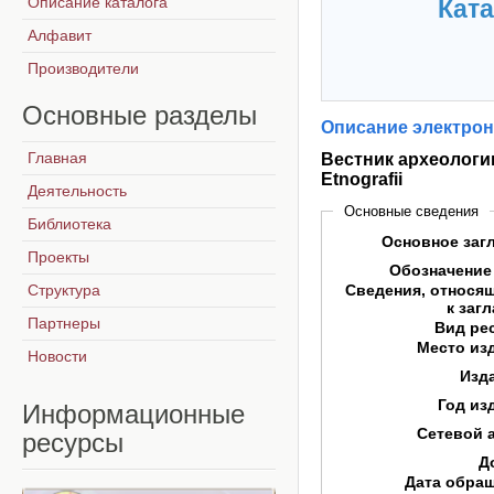
Описание каталога
Ката
Алфавит
Производители
Основные
разделы
Описание электрон
Главная
Вестник археологии,
Etnografii
Деятельность
Основные сведения
Библиотека
Основное заг
Проекты
Обозначение
Структура
Сведения, относя
к заг
Партнеры
Вид ре
Место из
Новости
Изд
Год из
Информационные
Сетевой 
ресурсы
Д
Дата обра