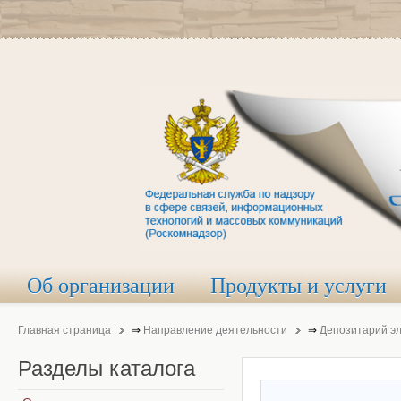
Об организации
Продукты и услуги
Главная страница
⇒
Направление деятельности
⇒
Депозитарий э
Разделы
каталога