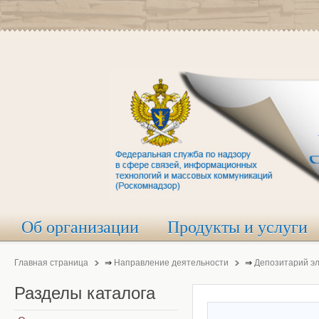
Об организации
Продукты и услуги
Главная страница
⇒
Направление деятельности
⇒
Депозитарий э
Разделы
каталога