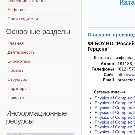
Описание каталога
Ката
Алфавит
Производители
Основные
разделы
Описание производ
Главная
ФГБОУ ВО "Российс
Герцена"
Деятельность
Контактная информац
Библиотека
Адрес
191186; 
Телефоны
(812) 57
Проекты
Сайт
http://w
Структура
Email
prorecto
Партнеры
Сетевые издания
Новости
Physics of Complex S
Physics of Complex S
Physics of Complex S
Информационные
Physics of Complex S
Physics of Complex S
ресурсы
Physics of Complex S
Physics of Complex S
Physics of Complex S