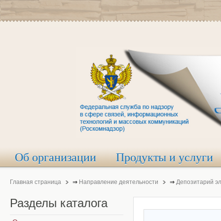
Об организации
Продукты и услуги
Главная страница
⇒
Направление деятельности
⇒
Депозитарий э
Разделы
каталога