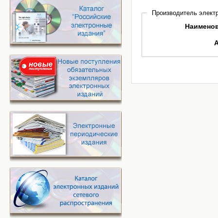
Производитель электр
Наимено