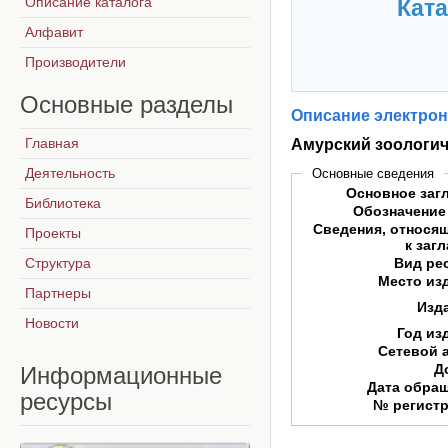
Описание каталога
Ката
Алфавит
Производители
Основные
разделы
Описание электрон
Главная
Амурский зоологиче
Деятельность
Основные сведения
Основное заг
Библиотека
Обозначение
Сведения, относя
Проекты
к заг
Структура
Вид ре
Место из
Партнеры
Изд
Новости
Год из
Сетевой 
Д
Информационные
Дата обра
ресурсы
№ регист