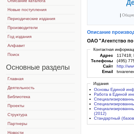
Описание каталога
Де
Новые поступления
|
Общие
Периодические издания
Производители
Описание производ
Год издания
ОАО "Агентство п
Алфавит
Контактная информац
Поиск
Адрес
117418; 
Телефоны
(495) 77
Основные
разделы
Сайт
http://w
Email
tvvaren
Главная
Издания
Деятельность
Основы Единой инф
Работа в Единой и
Библиотека
Специализированны
Специализированны
Проекты
Специализированны
(2012)
Структура
Стандартный (базов
Партнеры
Новости