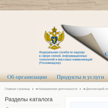
Об организации
Продукты и услуги
Главная страница
⇒
Направление деятельности
⇒
Депозитарий э
Разделы
каталога