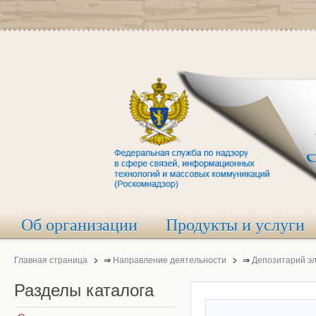
Об организации
Продукты и услуги
Главная страница
⇒
Направление деятельности
⇒
Депозитарий э
Разделы
каталога