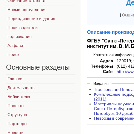
Описание каталога
Де
Новые поступления
|
Общие
Периодические издания
Производители
Описание производ
Год издания
ФГБУ "Санкт-Петер
Алфавит
институт им. В. М.
Поиск
Контактная информац
Адрес
129019; 
Основные
разделы
Телефоны
(812) 41
Сайт
http://ww
Главная
Издания
Деятельность
Traditions and Innova
Комплексные подход
Библиотека
(2011)
Материалы научно-п
Проекты
Санкт-Петербургско
Петербург, 10 декаб
Структура
Неврозы в совреме
Партнеры
Новости