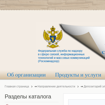
Об организации
Продукты и услуги
Главная страница
⇒
Направление деятельности
⇒
Депозитарий э
Разделы
каталога