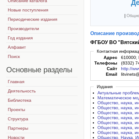
Описание каталога
Де
Новые поступления
|
Общие
Периодические издания
Производители
Описание производ
Год издания
ФГБОУ ВО "Вятски
Алфавит
Контактная информац
Поиск
Адрес
610000; 
Телефоны
(8332) 7
Основные
разделы
Сайт
http://ww
Email
litvinets
Главная
Издания
Деятельность
Актуальные пробле
Математическое мод
Библиотека
Общество, наука, и
Общество, наука, и
Проекты
Общество, наука, и
Общество, наука, и
Структура
Общество, наука, и
Общество, наука, и
Партнеры
Общество, наука, и
Новости
Общество. Наука. И